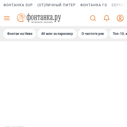
ФОНТАНКА SUP
(ОТ)ЛИЧНЫЙ ПИТЕР
ФОНТАНКА ГО
СЕРЕБР
Фонтан на Неве
40 млн за парковку
О чистоте рек
Топ-10, 