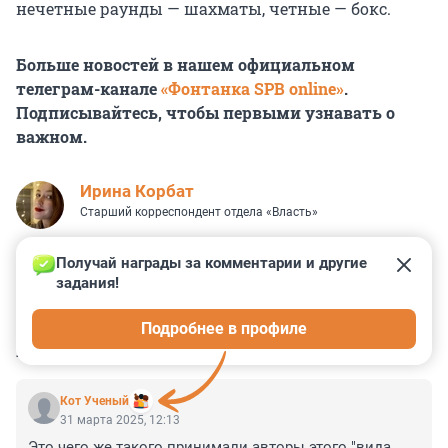
нечетные раунды — шахматы, четные — бокс.
Больше новостей в нашем официальном
телеграм-канале
«Фонтанка SPB online»
.
Подписывайтесь, чтобы первыми узнавать о
важном.
Иpина Корбат
Старший корреспондент отдела «Власть»
Получай награды за комментарии и другие 
задания!
5
7
5
1
2
Подробнее в профиле
КОММЕНТАРИИ
16
Кот Ученый
31 марта 2025, 12:13
Это чего же такого принимали авторы этого "вида 