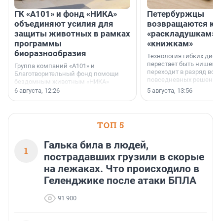
ГК «А101» и фонд «НИКА»
Петербуржцы
объединяют усилия для
возвращаются к
защиты животных в рамках
«раскладушкам» 
программы
«книжкам»
биоразнообразия
Технология гибких дисп
перестает быть нишевы
Группа компаний «А101» и
переходит в разряд вос
Благотворительный фонд помощи
повседневных решений
бездомным животным «НИКА»
заключили соглашение о
6 августа, 12:26
5 августа, 13:56
стратегическом сотрудничестве.
ТОП 5
Галька била в людей,
1
пострадавших грузили в скорые
на лежаках. Что происходило в
Геленджике после атаки БПЛА
91 900