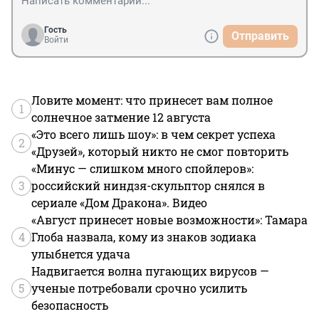
Гость
Отправить
Войти
Ловите момент: что принесет вам полное
1
солнечное затмение 12 августа
«Это всего лишь шоу»: в чем секрет успеха
2
«Друзей», который никто не смог повторить
«Минус — слишком много спойлеров»:
3
российский ниндзя-скульптор снялся в
сериале «Дом Дракона». Видео
«Август принесет новые возможности»: Тамара
4
Глоба назвала, кому из знаков зодиака
улыбнется удача
Надвигается волна пугающих вирусов —
5
ученые потребовали срочно усилить
безопасность