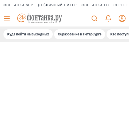
ФОНТАНКА SUP
(ОТ)ЛИЧНЫЙ ПИТЕР
ФОНТАНКА ГО
СЕРЕБР
Куда пойти на выходных
Образование в Петербурге
Кто поступ