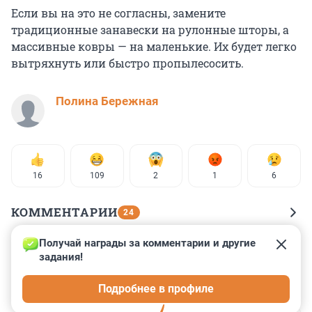
Если вы на это не согласны, замените
традиционные занавески на рулонные шторы, а
массивные ковры — на маленькие. Их будет легко
вытряхнуть или быстро пропылесосить.
Полина Бережная
16
109
2
1
6
КОММЕНТАРИИ
24
Получай награды за комментарии и другие 
Гость
30 марта 2025, 00:32
задания!
секрет чистой (убранной) двухкомнатной квартиры в 
Подробнее в профиле
том, что она - трехкомнатная! (с)