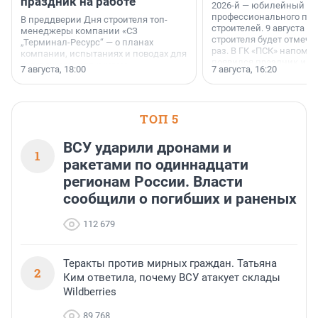
праздник на работе
2026-й — юбилейный го
профессионального пр
В преддверии Дня строителя топ-
строителей. 9 августа 2
менеджеры компании «СЗ
строителя будет отмечат
„Терминал-Ресурс“ — о планах
раз. В ГК «ПСК» напомни
компании, испытаниях и поводах для
появился праздник и к
осторожного оптимизма.
7 августа, 18:00
7 августа, 16:20
поменялась роль строит
ТОП 5
ВСУ ударили дронами и
1
ракетами по одиннадцати
регионам России. Власти
сообщили о погибших и раненых
112 679
Теракты против мирных граждан. Татьяна
2
Ким ответила, почему ВСУ атакует склады
Wildberries
89 768