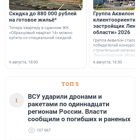
Скидка до 880 000 рублей
Группа Аквилон 
на готовое жильё*
клиентоориентир
застройщик Лени
Теперь квартиру в сданном ЖК
области» 2026
«Образцовый квартал 14» можно
купить со специальной скидкой.
Группа Аквилон стала 
победителей конкурса 
строительная организа
Ленинградской области 
номинации «Самый
6 августа, 18:00
6 августа, 16:50
клиентоориентированн
застройщик Ленинград
области».
ТОП 5
ВСУ ударили дронами и
1
ракетами по одиннадцати
регионам России. Власти
сообщили о погибших и раненых
107 967