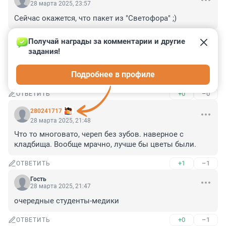
28 марта 2025, 23:57
Сейчас окажется, что пакет из "Светофора" ;)
+0
–0
ОТВЕТИТЬ
Получай награды за комментарии и другие 
задания!
Гость
28 марта 2025, 23:17
Подробнее в профиле
Ужастики...
+0
–0
ОТВЕТИТЬ
280241717
28 марта 2025, 21:48
Что то многовато, череп без зубов. наверное с 
кладбища. Вообще мрачно, лучше бы цветы были.
+1
–1
ОТВЕТИТЬ
Гость
28 марта 2025, 21:47
очередные студенты-медики
+0
–1
ОТВЕТИТЬ