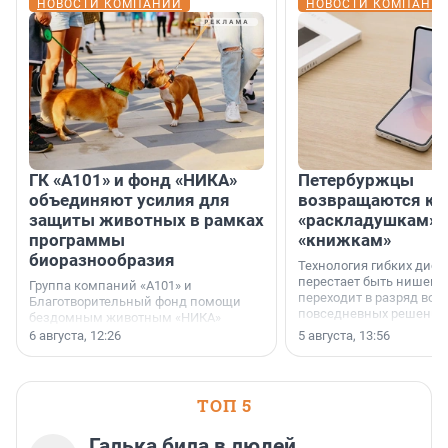
НОВОСТИ КОМПАНИЙ
НОВОСТИ КОМПАНИ
ГК «А101» и фонд «НИКА»
Петербуржцы
объединяют усилия для
возвращаются к
защиты животных в рамках
«раскладушкам» 
программы
«книжкам»
биоразнообразия
Технология гибких дисп
перестает быть нишевы
Группа компаний «А101» и
переходит в разряд вос
Благотворительный фонд помощи
повседневных решений
бездомным животным «НИКА»
заключили соглашение о
6 августа, 12:26
5 августа, 13:56
стратегическом сотрудничестве.
ТОП 5
Галька била в людей,