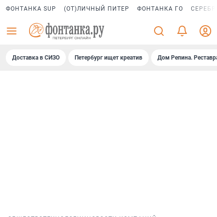
ФОНТАНКА SUP
(ОТ)ЛИЧНЫЙ ПИТЕР
ФОНТАНКА ГО
СЕРЕБР
Доставка в СИЗО
Петербург ищет креатив
Дом Репина. Реставр