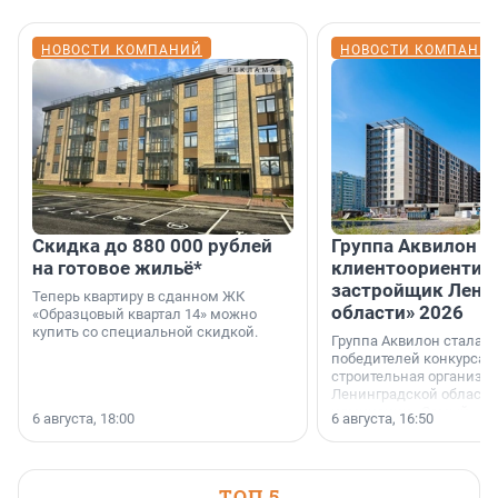
НОВОСТИ КОМПАНИЙ
НОВОСТИ КОМПАНИ
Скидка до 880 000 рублей
Группа Аквилон 
на готовое жильё*
клиентоориентир
застройщик Лени
Теперь квартиру в сданном ЖК
области» 2026
«Образцовый квартал 14» можно
купить со специальной скидкой.
Группа Аквилон стала 
победителей конкурса 
строительная организа
Ленинградской области 
номинации «Самый
6 августа, 18:00
6 августа, 16:50
клиентоориентированн
застройщик Ленинград
области».
ТОП 5