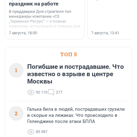
праздник на работе
В преддверии Дня строителя топ-
менеджеры компании «СЗ
„Терминал-Ресурс“ — о планах
компании, испытаниях и поводах для
осторожного оптимизма.
7 августа, 18:00
7 августа, 13:41
ТОП 5
Погибшие и пострадавшие. Что
1
известно о взрыве в центре
Москвы
92 110
217
Галька била в людей, пострадавших грузили
2
в скорые на лежаках. Что происходило в
Геленджике после атаки БПЛА
85 987