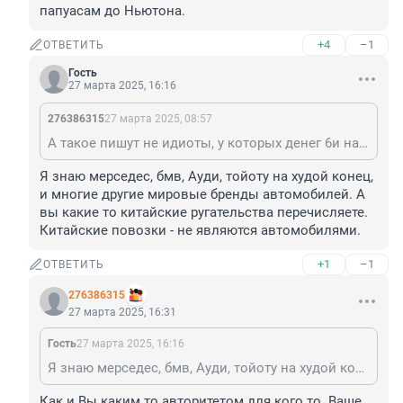
папуасам до Ньютона.
+4
–1
ОТВЕТИТЬ
Гость
27 марта 2025, 16:16
276386315
27 марта 2025, 08:57
А такое пишут не идиоты, у которых денег 6и на какой шлак нет. Вы в лисяне, воя, гаке гусе, джили монжаро хотябы сидели, а не то, что бы ездили? До китайского шлака нынешнего вазу и уазу как папуасам до Ньютона.
Я знаю мерседес, бмв, Ауди, тойоту на худой конец, 
и многие другие мировые бренды автомобилей. А 
вы какие то китайские ругательства перечисляете. 
Китайские повозки - не являются автомобилями.
+1
–1
ОТВЕТИТЬ
276386315
27 марта 2025, 16:31
Гость
27 марта 2025, 16:16
Я знаю мерседес, бмв, Ауди, тойоту на худой конец, и многие другие мировые бренды автомобилей. А вы какие то китайские ругательства перечисляете. Китайские повозки - не являются автомобилями.
Как и Вы каким то авторитетом для кого то. Ваше 