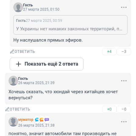
Гость
27 марта 2025, 01:50
Гость
27 марта 2025, 00:59
У Украины нет никаких законных территорий, потому что такого государства никогда не существовало, а те территории, о которых ты пишешь это территория СССР и все международные договоры касались именно внешних границ СССР, ни о каких внутренних границах в них нет ни слова.
Ну наслушался прямых эфиров.
+4
–3
ОТВЕТИТЬ
Показать ещё 2 ответа
Гость
26 марта 2025, 21:39
Хочешь сказать, что хюндай через китайцев хочет 
вернуться?
+0
–0
ОТВЕТИТЬ
муматор
26 марта 2025, 21:38
понятно, значит автомобили там производить не 