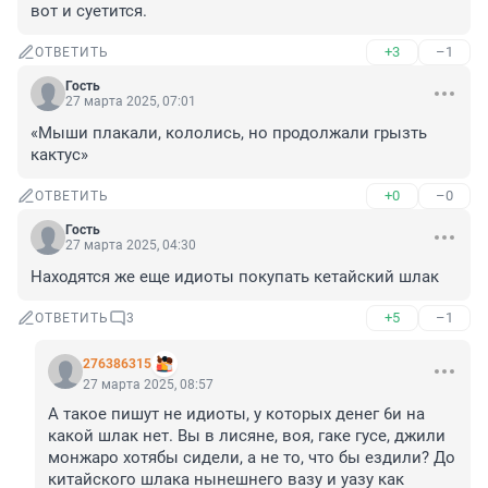
вот и суетится.
+3
–1
ОТВЕТИТЬ
Гость
27 марта 2025, 07:01
«Мыши плакали, кололись, но продолжали грызть 
кактус»
+0
–0
ОТВЕТИТЬ
Гость
27 марта 2025, 04:30
Находятся же еще идиоты покупать кетайский шлак
+5
–1
ОТВЕТИТЬ
3
276386315
27 марта 2025, 08:57
А такое пишут не идиоты, у которых денег 6и на 
какой шлак нет. Вы в лисяне, воя, гаке гусе, джили 
монжаро хотябы сидели, а не то, что бы ездили? До 
китайского шлака нынешнего вазу и уазу как 