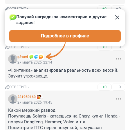
+0
–0
ОТВЕТИТЬ
Получай награды за комментарии и другие 
Гость
28 марта 2025, 08:09
задания!
Когда ладу скрестят с чем нибудь нормальным? И 
Подробнее в профиле
будет называться "дала Владу"
+0
–0
ОТВЕТИТЬ
q3wert
27 марта 2025, 22:14
«Фонтанка» анализировала реальность всех версий.

Звучит угрожающе.
+0
–0
ОТВЕТИТЬ
281950160
27 марта 2025, 19:45
Какой мерзкий развод.

Покупаешь Solaris - катаешься на Chery, купил Honda - 
получи Dongfeng, Hammer, Volvo и т.д.

Посмотрите ПТС перед покупкой, там указан 