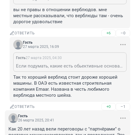
вы не правы в отношении верблюдов. мне 
местные рассказывали, что верблюды там - очень 
дорогое удовольствие
+6
–0
ОТВЕТИТЬ
Гость
27 марта 2025, 16:09
Гость
27 марта 2025, 04:30
Если подумать, какие есть обьективные основания чтобы в России ездили на чем то лучшем чем китайцы? В России выше производительность труда чем в Китае? Выше технологии и наука? Выше эффективность экономики? ... Нефть? В Саудовской Аравии нефти больше, а народу меньше чем в России, и там только элита ездит на хороших машинах, остальные - на верблюдах.
Так то хороший верблюд стоит дороже хорошей 
машины. В ОАЭ есть известная строительная 
компания Emaar. Названа в честь любимого 
верблюда местного шейха.
+0
–1
ОТВЕТИТЬ
Гость
26 марта 2025, 20:41
Как 20 лет назад вели переговоры с "партнёрами" о 