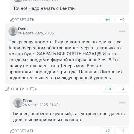
Точно! Надо начать с Бентли
+4
–0
ОТВЕТИТЬ
Гость
26 марта 2025, 20:06
Прекрасная новость. Ежики кололись потели кактус. 
А при очередном обострении лет через …сколько то- 
можно будет ЗАБРАТЬ ВСЕ ОПЯТЬ НАЗАД!!! И так с 
каждым заводом и фирмой которая вернётся. !! Ты 
шляпу не так одел - она Теперь моя. Все что 
происходит последние три года. Пацан из Лиговских 
подворотен вышел на международный уровень.
+13
–4
ОТВЕТИТЬ
4
Гость
26 марта 2025, 21:43
Бизнес, особенно крупный, так устроен, всегда есть 
доля высокорисковых активов.
+2
–2
ОТВЕТИТЬ