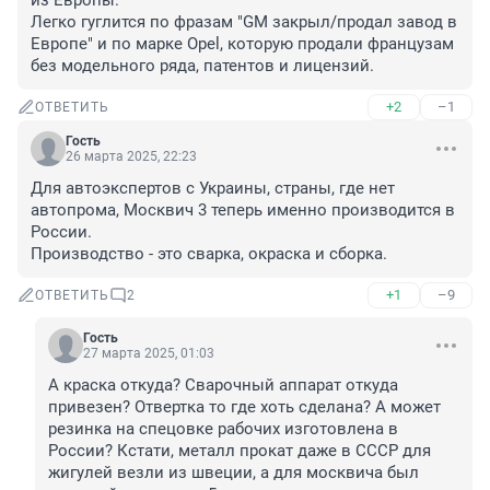
из Европы.

Легко гуглится по фразам "GM закрыл/продал завод в 
Европе" и по марке Opel, которую продали французам 
без модельного ряда, патентов и лицензий.
+2
–1
ОТВЕТИТЬ
Гость
26 марта 2025, 22:23
Для автоэкспертов с Украины, страны, где нет 
автопрома, Москвич 3 теперь именно производится в 
России.

Производство - это сварка, окраска и сборка.
+1
–9
ОТВЕТИТЬ
2
Гость
27 марта 2025, 01:03
А краска откуда? Сварочный аппарат откуда 
привезен? Отвертка то где хоть сделана? А может 
резинка на спецовке рабочих изготовлена в 
России? Кстати, металл прокат даже в СССР для 
жигулей везли из швеции, а для москвича был 