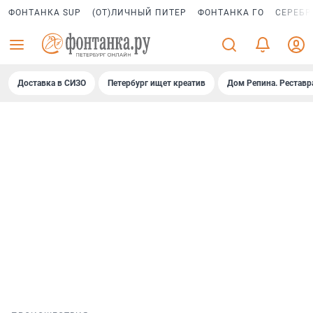
ФОНТАНКА SUP
(ОТ)ЛИЧНЫЙ ПИТЕР
ФОНТАНКА ГО
СЕРЕБР
Доставка в СИЗО
Петербург ищет креатив
Дом Репина. Реставр