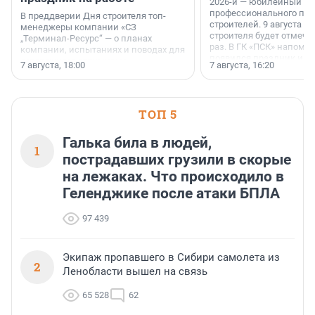
2026-й — юбилейный го
профессионального пр
В преддверии Дня строителя топ-
строителей. 9 августа 2
менеджеры компании «СЗ
строителя будет отмечат
„Терминал-Ресурс“ — о планах
раз. В ГК «ПСК» напомни
компании, испытаниях и поводах для
появился праздник и к
осторожного оптимизма.
7 августа, 18:00
7 августа, 16:20
поменялась роль строит
ТОП 5
Галька била в людей,
1
пострадавших грузили в скорые
на лежаках. Что происходило в
Геленджике после атаки БПЛА
97 439
Экипаж пропавшего в Сибири самолета из
2
Ленобласти вышел на связь
65 528
62