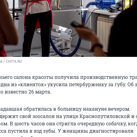
в / CHITA.RU
чьего салона красоты получила производственную тр
дна из «клиенток» укусила петербурженку за губу. Об 
о известно 26 марта.
радавшая обратилась в больницу накануне вечером.
держит свой зоосалон на улице Краснопутиловской и 
ом. В шесть часов она стригла очередную собачку, когд
есса пустила в ход зубы. У женщины диагностировали