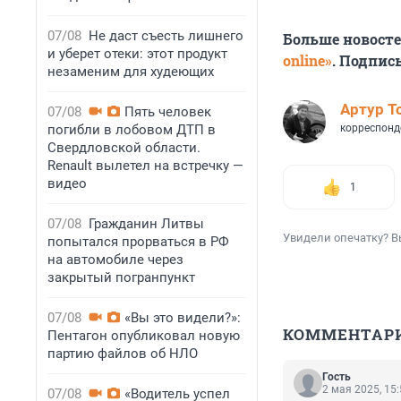
07/08
Не даст съесть лишнего
Больше новост
и уберет отеки: этот продукт
online»
. Подпис
незаменим для худеющих
Артур Т
07/08
Пять человек
погибли в лобовом ДТП в
корреспонд
Свердловской области.
Renault вылетел на встречку —
видео
1
07/08
Гражданин Литвы
Увидели опечатку? В
попытался прорваться в РФ
на автомобиле через
закрытый погранпункт
07/08
«Вы это видели?»:
КОММЕНТАР
Пентагон опубликовал новую
партию файлов об НЛО
Гость
2 мая 2025, 15
07/08
«Водитель успел