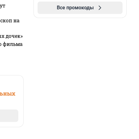
ут
Все промокоды
оскоп на
ых дочек»
го фильма
льных