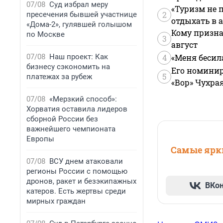
07/08
Суд избрал меру
«Туризм не 
2
пресечения бывшей участнице
отдыхать в а
«Дома-2», гулявшей голышом
Кому призна
по Москве
3
август
07/08
Наш проект: Как
4
«Меня бесил
бизнесу сэкономить на
Его номинир
5
платежах за рубеж
«Вор» Чухра
07/08
«Мерзкий способ»:
Хорватия оставила лидеров
сборной России без
важнейшего чемпионата
Европы
Самые ярки
07/08
ВСУ днем атаковали
регионы России с помощью
дронов, ракет и безэкипажных
ВКо
катеров. Есть жертвы среди
мирных граждан