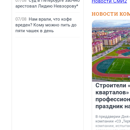
07/08
Суд в Петербурге заочно
Новости СМИ2
арестовал Лидию Невзорову*
НОВОСТИ КО
07/08
Нам врали, что кофе
вреден? Кому можно пить до
пяти чашек в день
Строители 
кварталов»
профессио
праздник н
В преддверии Дня
компании «СЗ „Тер
компании, испытан