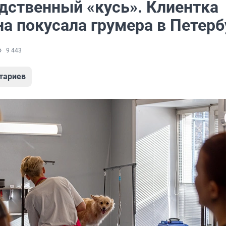
дственный «кусь». Клиентка
а покусала грумера в Петерб
9 443
тариев