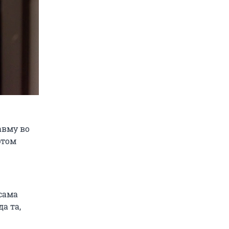
авму во
этом
сама
а та,