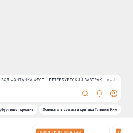
ЗСД ФОНТАНКА ФЕСТ
ПЕТЕРБУРГСКИЙ ЗАВТРАК
АФИША PLUS
рбург ищет креатив
Основатель Levrana и критика Татьяны Ким
Зач
НОВОСТИ КОМПАНИЙ
НОВОС