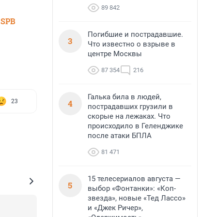
89 842
 SPB
Погибшие и пострадавшие.
3
Что известно о взрыве в
центре Москвы
87 354
216
Галька била в людей,
4
23
пострадавших грузили в
скорые на лежаках. Что
происходило в Геленджике
после атаки БПЛА
81 471
15 телесериалов августа —
5
выбор «Фонтанки»: «Коп-
звезда», новые «Тед Лассо»
и «Джек Ричер»,