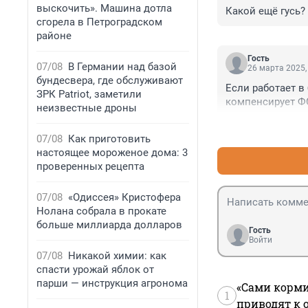
выскочить». Машина дотла
Какой ещё гусь?
сгорела в Петроградском
районе
Гость
07/08
В Германии над базой
26 марта 2025,
бундесвера, где обслуживают
Если работает в
ЗРК Patriot, заметили
компенсирует ФС
неизвестные дроны
07/08
Как приготовить
настоящее мороженое дома: 3
проверенных рецепта
07/08
«Одиссея» Кристофера
Нолана собрала в прокате
больше миллиарда долларов
Гость
Войти
07/08
Никакой химии: как
спасти урожай яблок от
парши — инструкция агронома
«Сами корми
1
приводят к 