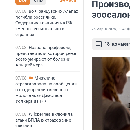
Все
СПБ
24 часа
Произво
07/08
Во Французских Альпах
зоосалон
погибла россиянка.
Федерация альпинизма РФ:
«Непрофессионально и
26 марта 2025, 09:43
странно»
18
коммен
07/08
Названа профессия,
представители которой реже
всего умирают от болезни
Альцгеймера
07/08
Мизулина
отреагировала на сообщения
о выдворении «веселого
молочника» Джастаса
Уолкера из РФ
07/08
Wildberries включила
атаки БПЛА в страхование
заказов