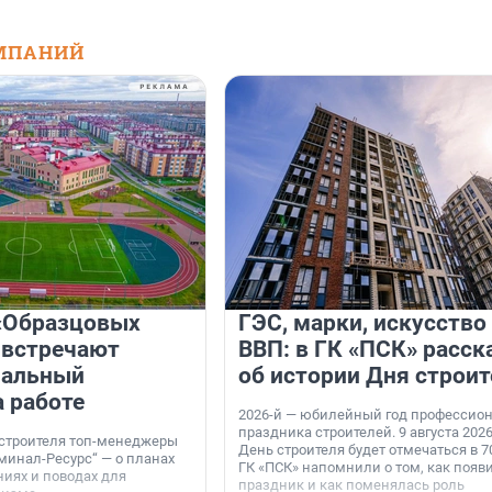
МПАНИЙ
«Образцовых
ГЭС, марки, искусство
 встречают
ВВП: в ГК «ПСК» расск
нальный
об истории Дня строит
а работе
2026-й — юбилейный год профессио
праздника строителей. 9 августа 2026
 строителя топ-менеджеры
День строителя будет отмечаться в 70
минал-Ресурс“ — о планах
ГК «ПСК» напомнили о том, как появ
иях и поводах для
праздник и как поменялась роль