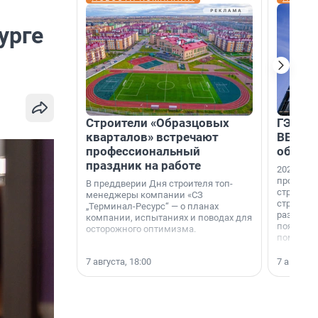
урге
Строители «Образцовых
ГЭС, м
кварталов» встречают
ВВП: в
профессиональный
об ист
праздник на работе
2026-й —
професси
В преддверии Дня строителя топ-
строителе
менеджеры компании «СЗ
строителя
„Терминал-Ресурс“ — о планах
раз. В ГК
компании, испытаниях и поводах для
появился
осторожного оптимизма.
поменяла
7 августа, 18:00
7 августа,