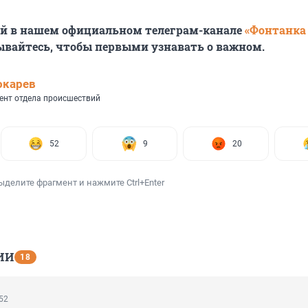
ей в нашем официальном телеграм-канале
«Фонтанка
ывайтесь, чтобы первыми узнавать о важном.
окарев
ент отдела происшествий
52
9
20
ыделите фрагмент и нажмите Ctrl+Enter
ИИ
18
:52