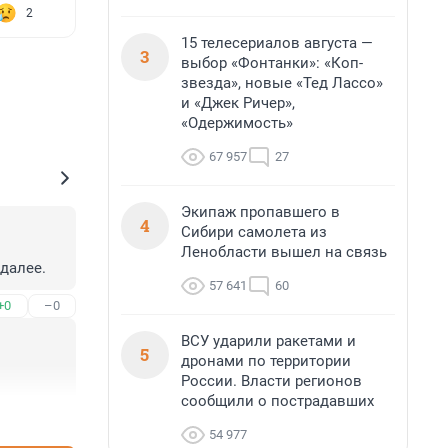
2
15 телесериалов августа —
3
выбор «Фонтанки»: «Коп-
звезда», новые «Тед Лассо»
и «Джек Ричер»,
«Одержимость»
67 957
27
Экипаж пропавшего в
4
Сибири самолета из
Ленобласти вышел на связь
далее.
57 641
60
+0
–0
ВСУ ударили ракетами и
5
дронами по территории
России. Власти регионов
сообщили о пострадавших
+0
–0
54 977