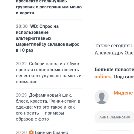
проспекте столкнулись
грузовик с ресторанным меню
и карета
20:38
WB: Спрос на
использование
альтернативных
маркетплейсу складов вырос
Также сегодня 
в 10 раз
Александру Оле
20:32
Собери слова из 7 букв:
Больше новост
простая головоломка «шесть
лепестков» улучшает память и
online»
. Подпис
внимание
Мидене
20:29
Дофаминовый шик,
блеск, красота. Фанки-стайл в
одежде: что это такое и как
его носить — примеры
Анна Семенович
образов с фото
20:20
Банный бизнес