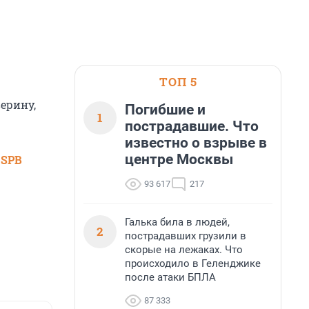
ТОП 5
ерину,
Погибшие и
1
пострадавшие. Что
известно о взрыве в
центре Москвы
 SPB
93 617
217
Галька била в людей,
2
пострадавших грузили в
скорые на лежаках. Что
происходило в Геленджике
после атаки БПЛА
87 333