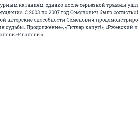
урным катанием, однако после серьезной травмы ушл
левидение.
С 2003 по 2007 год
Семенович была солистко
вой актерские способности Семенович продемонстриро
я судьбы. Продолжение», «Гитлер капут!», «Ржевский 
вановы-Ивановы».