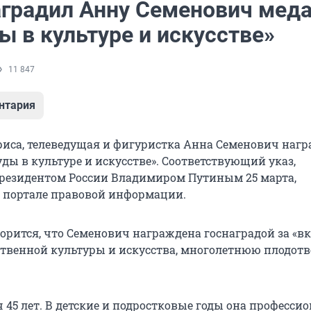
аградил Анну Семенович мед
ы в культуре и искусстве»
11 847
нтария
риса, телеведущая и фигуристка Анна Семенович наг
ды в культуре и искусстве». Соответствующий указ,
резидентом России Владимиром Путиным
25 марта
,
 портале правовой информации.
орится, что Семенович награждена госнаградой за «вк
ственной культуры и искусства, многолетнюю плодот
 45 лет. В детские и подростковые годы она професси