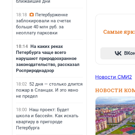
ближайшие дни
18:18
Петербурженке
заблокировали на счетах
больше 40 млн руб. за
Самые ярки
неоплату парковки
18:14
На каких реках
Петербурга чаще всего
ВКо
нарушают природоохранное
законодательство, рассказал
Росприроднадзор
Новости СМИ2
18:02
52 дня — столько длится
НОВОСТИ КО
пожар в Сланцах. И это явно
не предел
18:00
Наш проект: Будет
школа и бассейн. Как искать
квартиру в пригороде
Петербурга