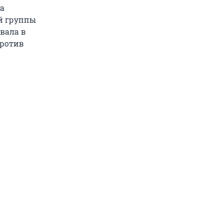
а
й группы
вала в
против