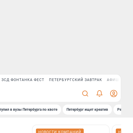
ЗСД ФОНТАНКА ФЕСТ
ПЕТЕРБУРГСКИЙ ЗАВТРАК
АФИША PLUS
тупил в вузы Петербурга по квоте
Петербург ищет креатив
Рейтинги
НОВОСТИ КОМПАНИЙ
НОВОС