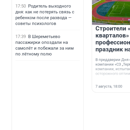
17:50
Родитель выходного
дня: как не потерять связь с
ребенком после развода —
советы психологов
Строители 
кварталов»
17:39
В Шереметьево
профессио
пассажирки опоздали на
самолёт и побежали за ним
праздник н
по лётному полю
В преддверии Дня
компании «СЗ „Тер
компании, испытан
осторожного опти
7 августа, 18:00