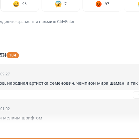
96
7
97
ыделите фрагмент и нажмите Ctrl+Enter
ИИ
104
 09:27
ов, народная артистка семенович, чемпион мира шаман, и так 
 01:02
и мелким шрифтом