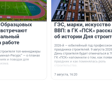
«Образцовых
ГЭС, марки, искусство
 встречают
ВВП: в ГК «ПСК» расск
нальный
об истории Дня строит
а работе
2026-й — юбилейный год профессио
праздника строителей. 9 августа 2026
 строителя топ-менеджеры
День строителя будет отмечаться в 70
минал-Ресурс“ — о планах
ГК «ПСК» напомнили о том, как появ
иях и поводах для
праздник и как поменялась роль
мизма.
строительства.
7 августа, 16:20