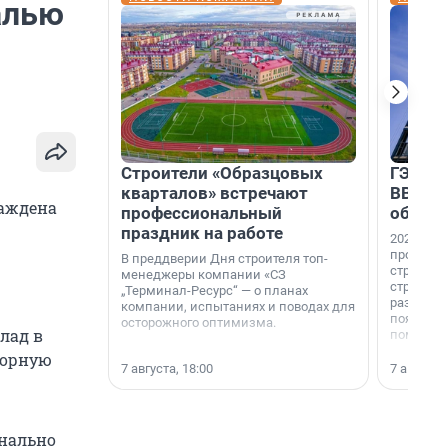
алью
Строители «Образцовых
ГЭС, м
кварталов» встречают
ВВП: в
раждена
профессиональный
об ист
праздник на работе
2026-й —
професси
В преддверии Дня строителя топ-
строителе
менеджеры компании «СЗ
строителя
„Терминал-Ресурс“ — о планах
раз. В ГК
компании, испытаниях и поводах для
появился
осторожного оптимизма.
лад в
поменяла
ворную
7 августа, 18:00
7 августа,
онально