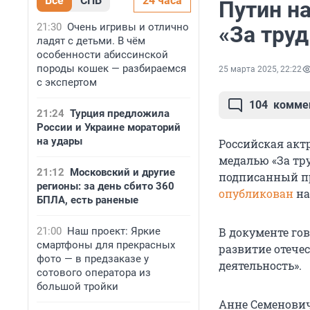
Все
СПБ
24 часа
Путин н
21:30
Очень игривы и отлично
«За труд
ладят с детьми. В чём
особенности абиссинской
породы кошек — разбираемся
25 марта 2025, 22:22
с экспертом
104
комме
21:24
Турция предложила
России и Украине мораторий
на удары
Российская акт
медалью «За тру
21:12
Московский и другие
подписанный п
регионы: за день сбито 360
опубликован
на
БПЛА, есть раненые
21:00
Наш проект: Яркие
В документе гов
смартфоны для прекрасных
развитие отече
фото — в предзаказе у
деятельность».
сотового оператора из
большой тройки
Анне Семенович