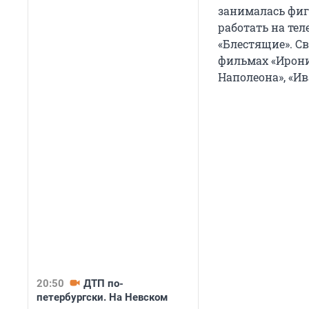
занималась фиг
работать на те
«Блестящие». С
фильмах «Ирони
Наполеона», «И
20:50
ДТП по-
петербургски. На Невском