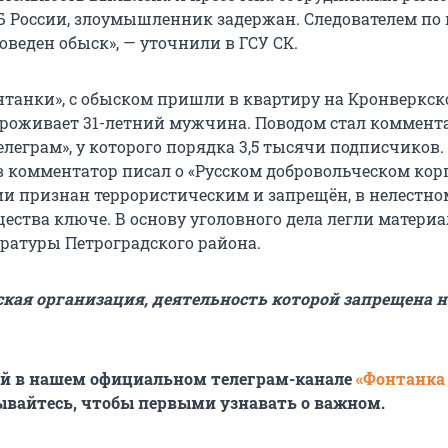
 России, злоумышленник задержан. Следователем по 
веден обыск», — уточнили в ГСУ СК.
танки», с обыском пришли в квартиру на Кронверкс
 проживает 31-летний мужчина. Поводом стал коммент
елеграм», у которого порядка 3,5 тысячи подписчиков.
в комментатор писал о «Русском добровольческом корп
ии признан террористическим и запрещён, в нелестно
щества ключе. В основу уголовного дела легли матери
ратуры Петроградского района.
ская организация, деятельность которой запрещена н
ей в нашем официальном телеграм-канале
«Фонтанка
ывайтесь, чтобы первыми узнавать о важном.