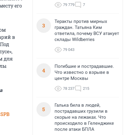
79 779
7
месту его
Теракты против мирных
3
граждан. Татьяна Ким
ком
ответила, почему ВСУ атакует
арий в
склады Wildberries
 Под
79 043
усе»,
м для
алы
Погибшие и пострадавшие.
4
Что известно о взрыве в
центре Москвы
78 237
215
а
Галька била в людей,
5
пострадавших грузили в
 SPB
скорые на лежаках. Что
происходило в Геленджике
после атаки БПЛА