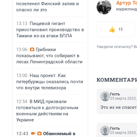
Артур Т
позеленел Финский залив и
опасно ли это
корреспонд
13:13
Пищевой гигант
приостановил производство в
15
Тамани из-за атаки БПЛА
Увидели опечатку? В
13:06
Грибники
показывают, что собирают в
лесах Ленинградской области
13:00
Наш проект: Как
КОММЕНТАР
петербуржцы оказались почти
что внутри телевизора
Гость
25 марта 2025,
12:54
В МИД призвали
Это их не спасет 
готовиться к долгосрочным
военным действиям на
Украине
Гость
25 марта 2025,
12:43
Обвиняемый в