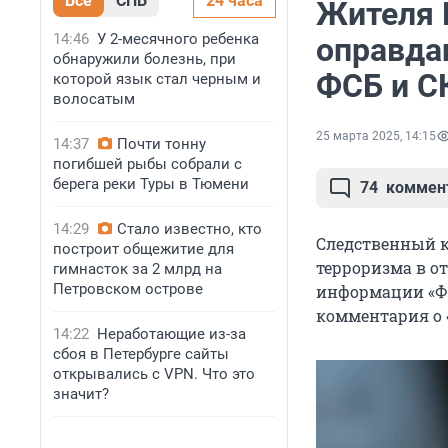
Все
СПБ
24 часа
Жителя 
14:46
У 2-месячного ребенка
оправда
обнаружили болезнь, при
ФСБ и С
которой язык стал черным и
волосатым
25 марта 2025, 14:15
14:37
Почти тонну
погибшей рыбы собрали с
берега реки Туры в Тюмени
74
коммен
14:29
Стало известно, кто
Следственный к
построит общежитие для
терроризма в о
гимнасток за 2 млрд на
Петровском острове
информации «Фо
комментария о 
14:22
Неработающие из-за
сбоя в Петербурге сайты
открывались с VPN. Что это
значит?