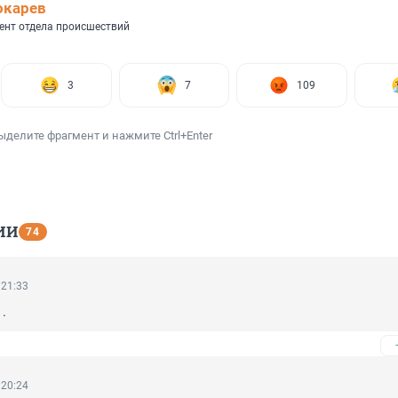
окарев
ент отдела происшествий
3
7
109
ыделите фрагмент и нажмите Ctrl+Enter
ИИ
74
 21:33
.
 20:24