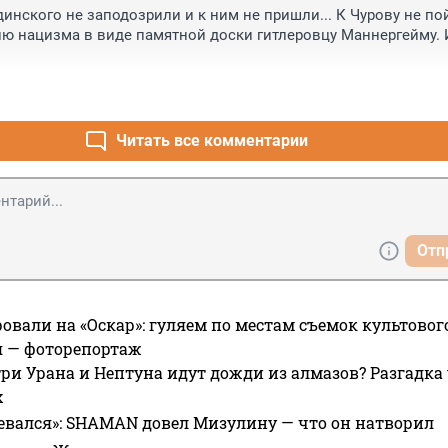
инского не заподозрили и к ним не пришли... К Чурову не пойд
ю нацизма в виде памятной доски гитлеровцу Маннергейму. И
Читать все комментарии
Отп
овали на «Оскар»: гуляем по местам съемок культово
я — фоторепортаж
ри Урана и Нептуна идут дожди из алмазов? Разгадка
х
евался»: SHAMAN довел Мизулину — что он натворил