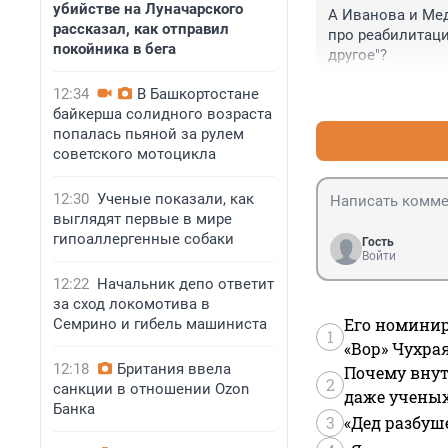
убийстве на Луначарского
А Иванова и Мед
рассказал, как отправил
про реабилитаци
покойника в бега
другое"?
12:34
В Башкортостане
байкерша солидного возраста
попалась пьяной за рулем
советского мотоцикла
12:30
Ученые показали, как
выглядят первые в мире
гипоаллергенные собаки
Гость
Войти
12:22
Начальник депо ответит
за сход локомотива в
Его номинир
Семрино и гибель машиниста
1
«Вор» Чухра
12:18
Британия ввела
Почему внут
2
санкции в отношении Ozon
даже учены
Банка
3
«Дед разбуш