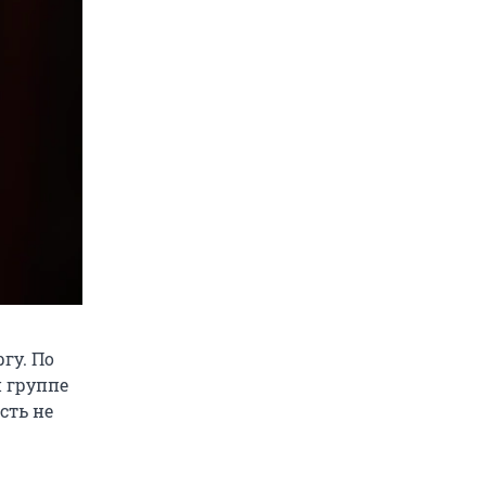
гу. По
 группе
сть не