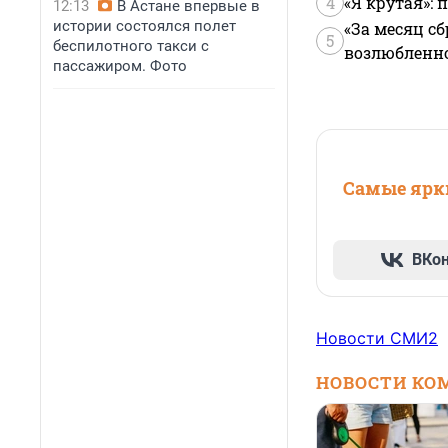
4
«Я крутая»:
12:13
В Астане впервые в
истории состоялся полет
«За месяц сб
5
беспилотного такси с
возлюбленной
пассажиром. Фото
Самые ярки
ВКо
Новости СМИ2
НОВОСТИ КО