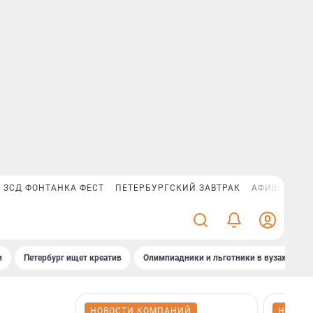
ЗСД ФОНТАНКА ФЕСТ
ПЕТЕРБУРГСКИЙ ЗАВТРАК
АФИША PLUS
и
Петербург ищет креатив
Олимпиадники и льготники в вузах СПб
НОВОСТИ КОМПАНИЙ
НОВОС