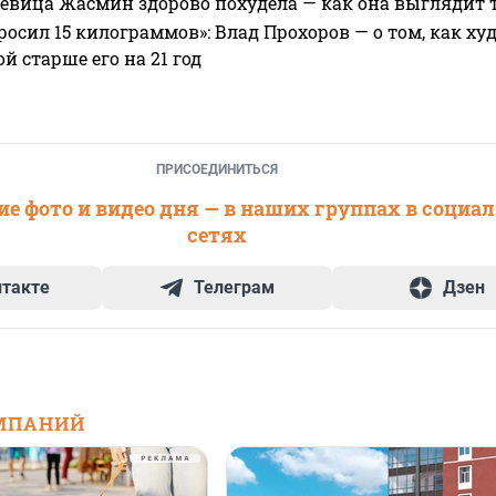
 певица Жасмин здорово похудела — как она выглядит 
росил 15 килограммов»: Влад Прохоров — о том, как худе
 старше его на 21 год
ПРИСОЕДИНИТЬСЯ
е фото и видео дня — в наших группах в социа
сетях
нтакте
Телеграм
Дзен
МПАНИЙ