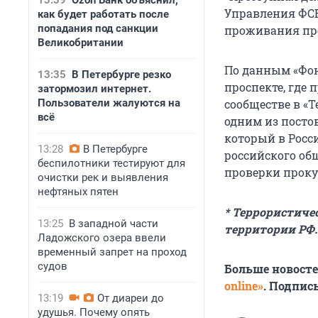
13:39
Ozon Банк объяснил,
Управления ФСБ
как будет работать после
попадания под санкции
проживания про
Великобритании
По данным «Фон
13:35
В Петербурге резко
проспекте, где
затормозил интернет.
Пользователи жалуются на
сообществе в «Т
всё
одним из посто
который в Росс
13:28
В Петербурге
российского об
беспилотники тестируют для
проверки проку
очистки рек и выявления
нефтяных пятен
* Террористиче
13:25
В западной части
территории РФ.
Ладожского озера ввели
временный запрет на проход
судов
Больше новост
online»
. Подпис
13:19
От диареи до
удушья. Почему опять