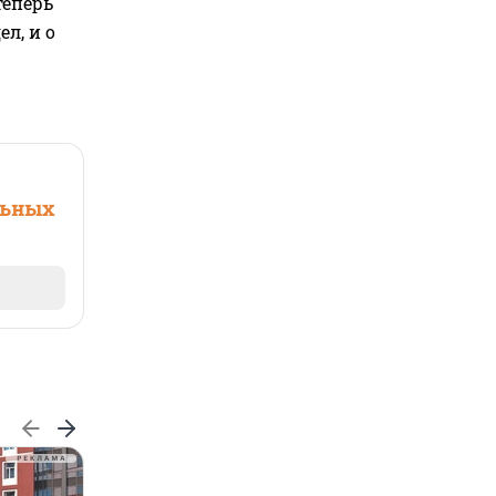
теперь
л, и о
льных