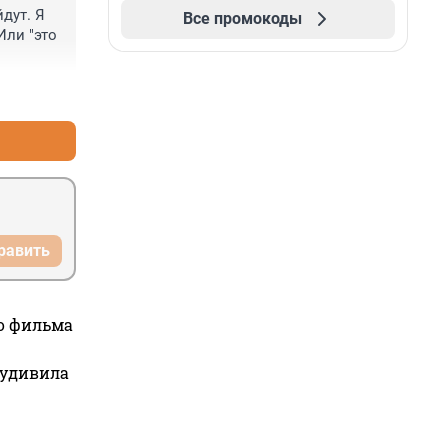
ут. Я 
Все промокоды
ли "это 
+1
–0
равить
го фильма
 удивила