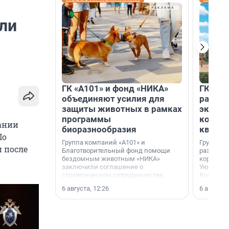
ли
ГК «А101» и фонд «НИКА»
ГК «КВ
объединяют усилия для
разреш
защиты животных в рамках
эксплу
программы
компл
ании
биоразнообразия
кварта
По
Группа компаний «А101» и
Группа к
 после
Благотворительный фонд помощи
разрешен
бездомным животным «НИКА»
корпуса 
заключили соглашение о
Уютный к
стратегическом сотрудничестве.
Всеволо
Ленингра
6 августа, 12:26
6 августа,