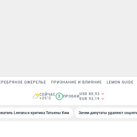
ЕРЕБРЯНОЕ ОЖЕРЕЛЬЕ
ПРИЗНАНИЕ И ВЛИЯНИЕ
LEMON GUIDE
USD 80,93
СЕЙЧАС
3
ПРОБКИ
+25°C
EUR 93,19
ователь Levrana и критика Татьяны Ким
Зачем депутаты удаляют соцсет