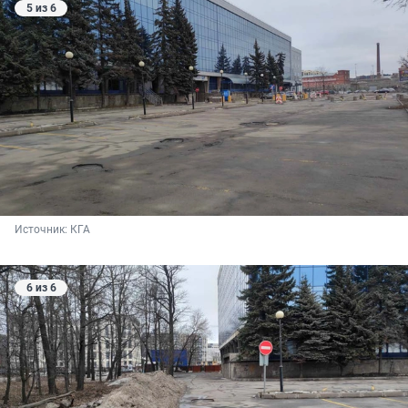
5 из 6
Источник: 
КГА
6 из 6