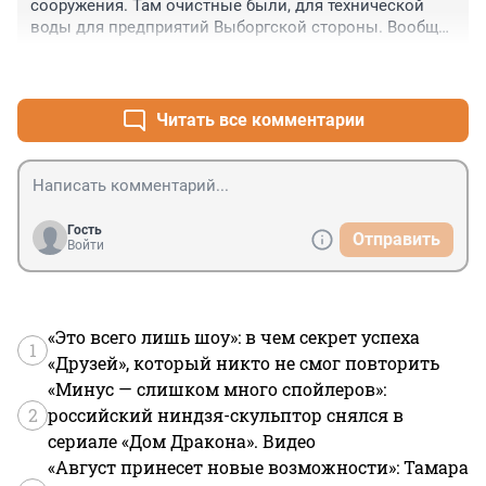
сооружения. Там очистные были, для технической 
"Светлану" и несколько предприятий севера города. 
воды для предприятий Выборгской стороны. Вообще 
Большинства этих предприятий уже или нет или 
это образец советской промышленной 
остались частично, впрочем, как и сама "Светлана". 
+0
–0
функциональной архитектуры. Хотя накопленный 
Честно говоря не могу понять, как они собираются 
вредный фон от очистных еще и сейчас "фонит", 
все это демонтировать и как на этом всем строить.
наверное. Для квартир или детской площадки место 
Читать все комментарии
так себе...
Гость
Отправить
Войти
«Это всего лишь шоу»: в чем секрет успеха
1
«Друзей», который никто не смог повторить
«Минус — слишком много спойлеров»:
2
российский ниндзя-скульптор снялся в
сериале «Дом Дракона». Видео
«Август принесет новые возможности»: Тамара