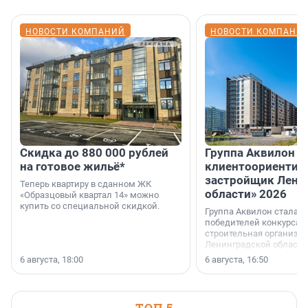
НОВОСТИ КОМПАНИЙ
НОВОСТИ КОМПАНИ
Скидка до 880 000 рублей
Группа Аквилон 
на готовое жильё*
клиентоориентир
застройщик Лени
Теперь квартиру в сданном ЖК
области» 2026
«Образцовый квартал 14» можно
купить со специальной скидкой.
Группа Аквилон стала 
победителей конкурса 
строительная организа
Ленинградской области 
номинации «Самый
6 августа, 18:00
6 августа, 16:50
клиентоориентированн
застройщик Ленинград
области».
ТОП 5