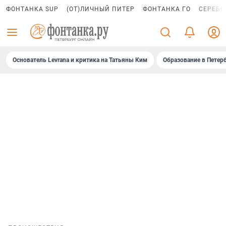
ФОНТАНКА SUP
(ОТ)ЛИЧНЫЙ ПИТЕР
ФОНТАНКА ГО
СЕРЕБР
Основатель Levrana и критика на Татьяны Ким
Образование в Петер