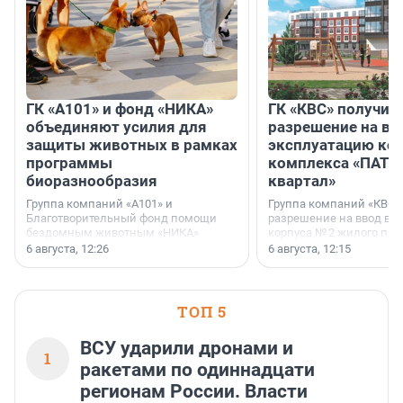
ГК «А101» и фонд «НИКА»
ГК «КВС» получил
объединяют усилия для
разрешение на вв
защиты животных в рамках
эксплуатацию кор
программы
комплекса «ПАТИ
биоразнообразия
квартал»
Группа компаний «А101» и
Группа компаний «КВС»
Благотворительный фонд помощи
разрешение на ввод в 
бездомным животным «НИКА»
корпуса № 2 жилого про
заключили соглашение о
Уютный квартал», расп
6 августа, 12:26
6 августа, 12:15
стратегическом сотрудничестве.
Всеволожском районе
Ленинградской области
ТОП 5
ВСУ ударили дронами и
1
ракетами по одиннадцати
регионам России. Власти