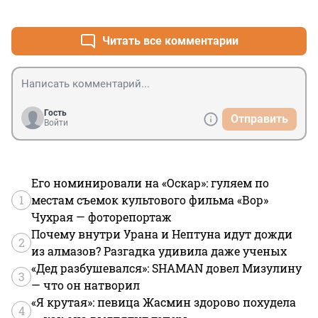
+0
–1
Читать все комментарии
Гость
Отправить
Войти
Его номинировали на «Оскар»: гуляем по
1
местам съемок культового фильма «Вор»
Чухрая — фоторепортаж
Почему внутри Урана и Нептуна идут дожди
2
из алмазов? Разгадка удивила даже ученых
«Дед разбушевался»: SHAMAN довел Мизулину
3
— что он натворил
«Я крутая»: певица Жасмин здорово похудела
4