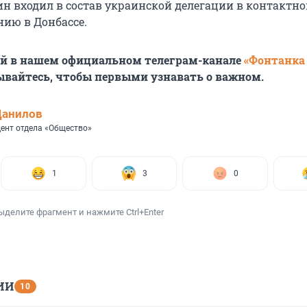
ин входил в состав украинской делегации в контактно
нию в Донбассе.
ей в нашем официальном телеграм-канале
«Фонтанка
ывайтесь, чтобы первыми узнавать о важном.
Данилов
ент отдела «Общество»
1
3
0
ыделите фрагмент и нажмите Ctrl+Enter
ИИ
10