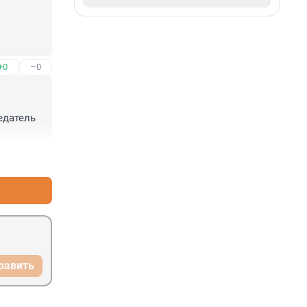
+0
–0
едатель 
+0
–0
равить