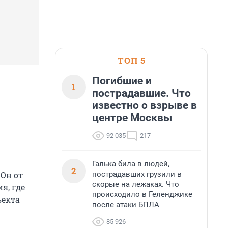
ТОП 5
Погибшие и
1
пострадавшие. Что
известно о взрыве в
центре Москвы
92 035
217
Галька била в людей,
2
пострадавших грузили в
 Он от
скорые на лежаках. Что
я, где
происходило в Геленджике
ъекта
после атаки БПЛА
85 926