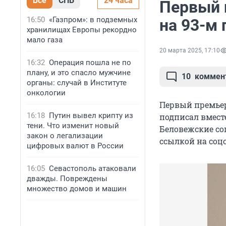
Все
СПБ
24 часа
Первый 
16:50
«Газпром»: в подземных
на 93-м 
хранилищах Европы рекордно
мало газа
20 марта 2025, 17:10
16:32
Операция пошла не по
плану, и это спасло мужчине
10
коммен
органы: случай в Институте
онкологии
Первый премьер
16:18
Путин вывел крипту из
подписал вмест
тени. Что изменит новый
Беловежские сог
закон о легализации
ссылкой на соц
цифровых валют в России
16:05
Севастополь атаковали
дважды. Повреждены
множество домов и машин