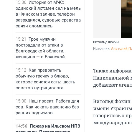
15:36
История от МЧС:
одинокий яхтсмен сел на мель
в Финском заливе, телефон
разрядился, судовые средства
связи сломались
15:21
Трое мужчин
Витольд Фокин
пострадали от атаки в
Источник: 
Анатолий П
Белгородской области,
женщина — в Брянской
15:12
Как превратить
Также информац
обычную гречку в блюдо,
Национальной 
которое хочется есть: шесть
добавляет агент
советов нутрициолога
Витольд Фокин 
15:00
Наш проект: Работа для
сов. Как искать вакансию без
имени Украины 
ранних подъемов
говорилось о п
международного
14:56
Пожар на Ильском НПЗ