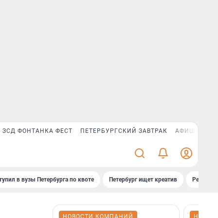
ЗСД ФОНТАНКА ФЕСТ
ПЕТЕРБУРГСКИЙ ЗАВТРАК
АФИША PLUS
тупил в вузы Петербурга по квоте
Петербург ищет креатив
Рейтинги
НОВОСТИ КОМПАНИЙ
НОВОС