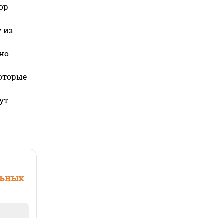
ор
 из
но
которые
ут
льных