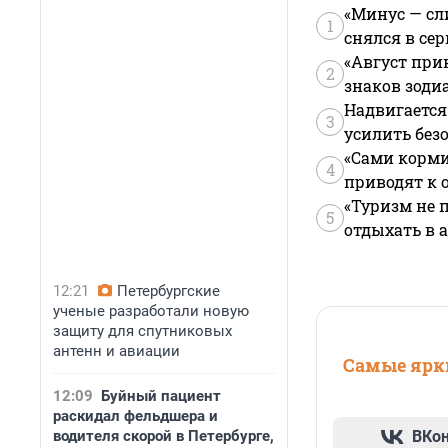
«Минус — сл
1
снялся в се
«Август при
2
знаков зоди
Надвигается
3
усилить без
«Сами корми
4
приводят к 
«Туризм не 
5
отдыхать в а
12:21
Петербургские
ученые разработали новую
защиту для спутниковых
антенн и авиации
Самые ярки
12:09
Буйный пациент
раскидал фельдшера и
водителя скорой в Петербурге,
ВКо