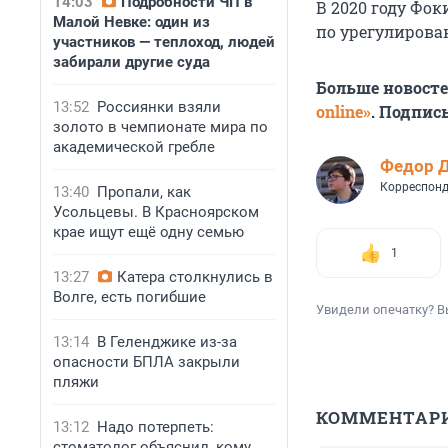
14:03
Подробности ЧП в
В 2020 году Фок
Малой Невке: один из
по урегулирова
участников — теплоход, людей
забирали другие суда
Больше новост
13:52
Россиянки взяли
online»
. Подпис
золото в чемпионате мира по
академической гребле
Федор 
Корреспонд
13:40
Пропали, как
Усольцевы. В Красноярском
крае ищут ещё одну семью
1
13:27
Катера столкнулись в
Волге, есть погибшие
Увидели опечатку? В
13:14
В Геленджике из-за
опасности БПЛА закрыли
пляжи
КОММЕНТАР
13:12
Надо потерпеть:
стоматолог объяснил, кому