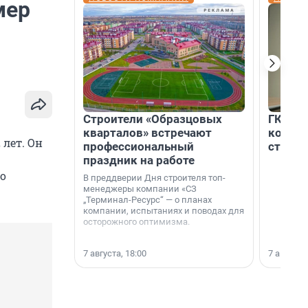
мер
Строители «Образцовых
ГК «Ед
кварталов» встречают
коллег
лет. Он
профессиональный
строит
праздник на работе
о
В преддверии Дня строителя топ-
менеджеры компании «СЗ
„Терминал-Ресурс“ — о планах
компании, испытаниях и поводах для
осторожного оптимизма.
7 августа, 18:00
7 августа,