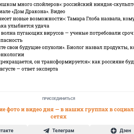
ишком много спойлеров»: российский ниндзя-скульпт
риале «Дом Дракона». Видео
несет новые возможности»: Тамара Глоба назвала, кому
ака улыбнется удача
 волна пугающих вирусов — ученые потребовали сроч
опасность
те свои будущие опухоли». Биолог назвал продукты, 
онкологии
прекращается, он трансформируется»: как россияне буд
вгусте — ответ эксперта
ПРИСОЕДИНИТЬСЯ
е фото и видео дня — в наших группах в социа
сетях
нтакте
Телеграм
Дзен