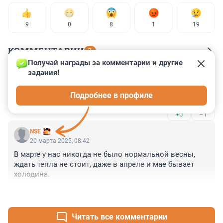
9
0
8
1
19
КОММЕНТАРИИ
7
Получай награды за комментарии и другие 
задания!
Гость
20 марта 2025, 09:45
Подробнее в профиле
Опять колесов не туда посмотрел, когда прогноз ваял
+0
–1
NSE
20 марта 2025, 08:42
В марте у нас никогда не было нормальной весны, 
ждать тепла не стоит, даже в апреле и мае бывает 
холодина.
+5
–0
Читать все комментарии