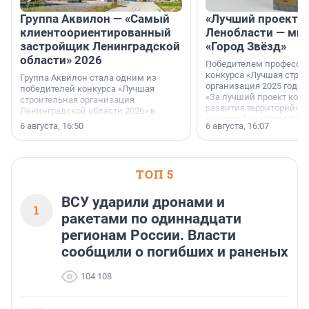
Группа Аквилон — «Самый
«Лучший проект К
клиентоориентированный
Ленобласти — ми
застройщик Ленинградской
«Город Звёзд»
области» 2026
Победителем професси
конкурса «Лучшая стро
Группа Аквилон стала одним из
организация 2025 года»
победителей конкурса «Лучшая
«За лучший проект ком
строительная организация
развития территорий» с
Ленинградской области 2026» в
микрорайон «Город Звёз
номинации «Самый
6 августа, 16:50
6 августа, 16:07
клиентоориентированный
застройщик Ленинградской
области».
ТОП 5
ВСУ ударили дронами и
1
ракетами по одиннадцати
регионам России. Власти
сообщили о погибших и раненых
104 108