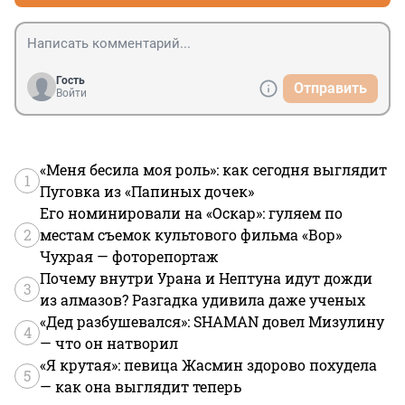
Гость
Отправить
Войти
«Меня бесила моя роль»: как сегодня выглядит
1
Пуговка из «Папиных дочек»
Его номинировали на «Оскар»: гуляем по
2
местам съемок культового фильма «Вор»
Чухрая — фоторепортаж
Почему внутри Урана и Нептуна идут дожди
3
из алмазов? Разгадка удивила даже ученых
«Дед разбушевался»: SHAMAN довел Мизулину
4
— что он натворил
«Я крутая»: певица Жасмин здорово похудела
5
— как она выглядит теперь