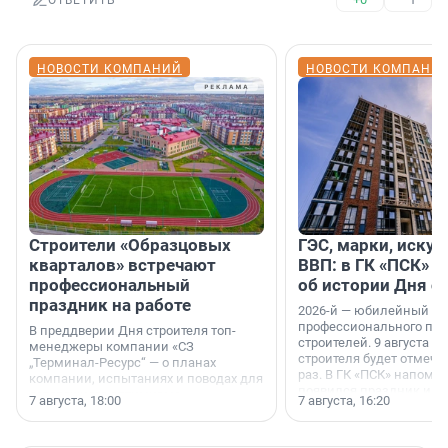
ОТВЕТИТЬ
НОВОСТИ КОМПАНИЙ
НОВОСТИ КОМПАНИ
Строители «Образцовых
ГЭС, марки, искус
кварталов» встречают
ВВП: в ГК «ПСК» р
профессиональный
об истории Дня с
праздник на работе
2026-й — юбилейный го
профессионального пр
В преддверии Дня строителя топ-
строителей. 9 августа 2
менеджеры компании «СЗ
строителя будет отмечат
„Терминал-Ресурс“ — о планах
раз. В ГК «ПСК» напомни
компании, испытаниях и поводах для
появился праздник и к
осторожного оптимизма.
7 августа, 18:00
7 августа, 16:20
поменялась роль строит