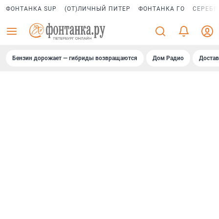
ФОНТАНКА SUP
(ОТ)ЛИЧНЫЙ ПИТЕР
ФОНТАНКА ГО
СЕРЕБР
Бензин дорожает — гибриды возвращаются
Дом Радио
Достав