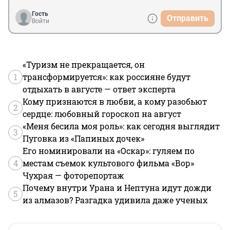
Гость
Отправить
Войти
«Туризм не прекращается, он
1
трансформируется»: как россияне будут
отдыхать в августе — ответ эксперта
Кому признаются в любви, а кому разобьют
2
сердце: любовный гороскоп на август
«Меня бесила моя роль»: как сегодня выглядит
3
Пуговка из «Папиных дочек»
Его номинировали на «Оскар»: гуляем по
4
местам съемок культового фильма «Вор»
Чухрая — фоторепортаж
Почему внутри Урана и Нептуна идут дожди
5
из алмазов? Разгадка удивила даже ученых