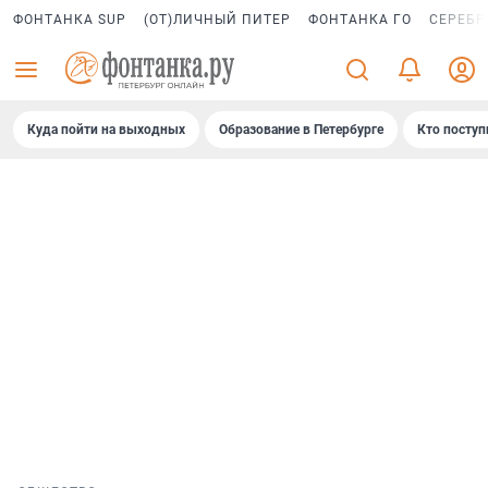
ФОНТАНКА SUP
(ОТ)ЛИЧНЫЙ ПИТЕР
ФОНТАНКА ГО
СЕРЕБР
Куда пойти на выходных
Образование в Петербурге
Кто поступ