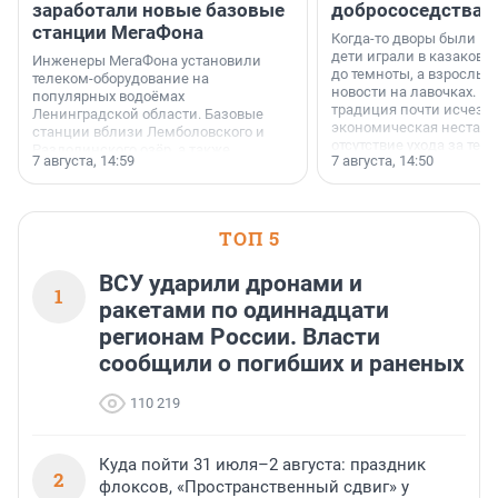
заработали новые базовые
добрососедства
станции МегаФона
Когда-то дворы были ме
дети играли в казаков-
Инженеры МегаФона установили
до темноты, а взрослые
телеком-оборудование на
новости на лавочках. В 1
популярных водоёмах
традиция почти исчезл
Ленинградской области. Базовые
экономическая нестаби
станции вблизи Лемболовского и
отсутствие ухода за те
Раздолинского озёр, а также
7 августа, 14:59
7 августа, 14:50
сделали своё дело.
недалеко от Большого Тосненского
водопада.
ТОП 5
ВСУ ударили дронами и
1
ракетами по одиннадцати
регионам России. Власти
сообщили о погибших и раненых
110 219
Куда пойти 31 июля–2 августа: праздник
2
флоксов, «Пространственный сдвиг» у