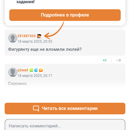
задания!
1
1
0
0
0
Подробнее в профиле
КОММЕНТАРИИ
2
281887454
18 марта 2025, 20:55
Фигурянту еще не вломили люлей?
+0
–0
q3wert
18 марта 2025, 20:17
Скромно.
+1
–0
Читать все комментарии