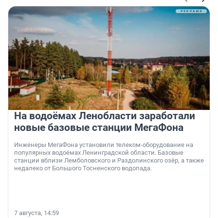
На водоёмах Ленобласти заработали
новые базовые станции МегаФона
Инженеры МегаФона установили телеком-оборудование на
популярных водоёмах Ленинградской области. Базовые
станции вблизи Лемболовского и Раздолинского озёр, а также
недалеко от Большого Тосненского водопада.
7 августа, 14:59