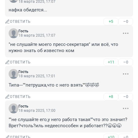
18 марта 2025, 17:07
нафка обидется...
+5
–0
ОТВЕТИТЬ
Гость
18 марта 2025, 17:07
"не слушайте моего пресс-секретаря" или всё, что 
нужно знать об известно ком
+11
–0
ОТВЕТИТЬ
Гость
18 марта 2025, 17:01
Типа---""петрушка,что с него взять""🤣🤣🤣
+8
–0
ОТВЕТИТЬ
Гость
18 марта 2025, 17:00
""не слушайте его,у него работа такая""что это значит? 
Врет?чтоль?иль недееспособен и работает??🥱🥱🥱
+10
–0
ОТВЕТИТЬ