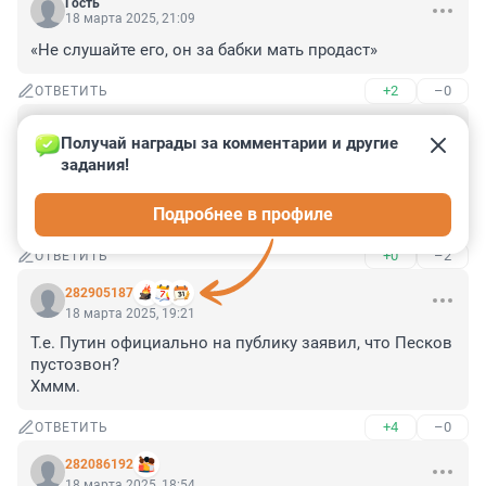
Гость
18 марта 2025, 21:09
«Не слушайте его, он за бабки мать продаст»
+2
–0
ОТВЕТИТЬ
Гость
18 марта 2025, 19:44
Получай награды за комментарии и другие 
задания!
Ну хватит уже над молодым дедушкой 
прикалываться. Поздравили бы, что Лиза родила, что 
Подробнее в профиле
замуж вышла за нашего петербургского ....
+0
–2
ОТВЕТИТЬ
282905187
18 марта 2025, 19:21
Т.е. Путин официально на публику заявил, что Песков 
пустозвон? 

Хммм.
+4
–0
ОТВЕТИТЬ
282086192
18 марта 2025, 18:54