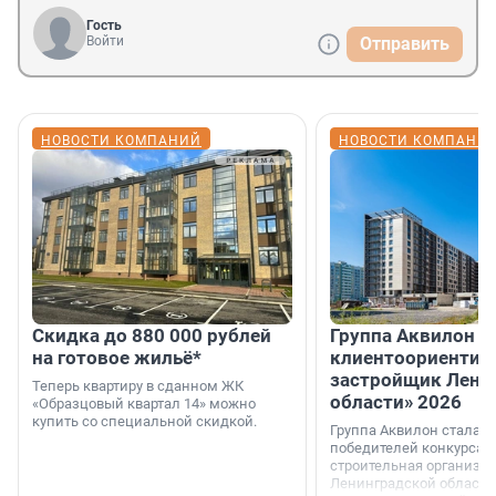
Гость
Войти
Отправить
НОВОСТИ КОМПАНИЙ
НОВОСТИ КОМПАНИ
Скидка до 880 000 рублей
Группа Аквилон 
на готовое жильё*
клиентоориентир
застройщик Лени
Теперь квартиру в сданном ЖК
области» 2026
«Образцовый квартал 14» можно
купить со специальной скидкой.
Группа Аквилон стала 
победителей конкурса 
строительная организа
Ленинградской области 