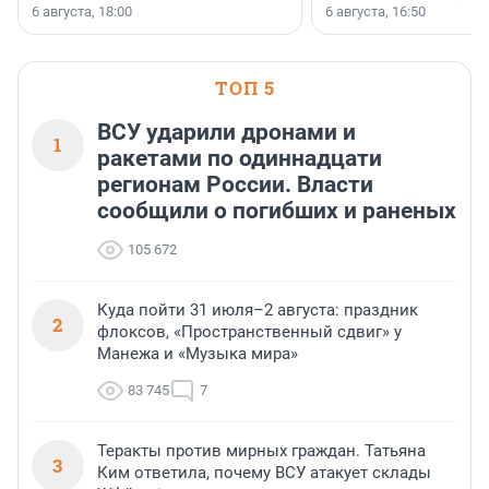
номинации «Самый
6 августа, 18:00
6 августа, 16:50
клиентоориентированн
застройщик Ленинград
области».
ТОП 5
ВСУ ударили дронами и
1
ракетами по одиннадцати
регионам России. Власти
сообщили о погибших и раненых
105 672
Куда пойти 31 июля–2 августа: праздник
2
флоксов, «Пространственный сдвиг» у
Манежа и «Музыка мира»
83 745
7
Теракты против мирных граждан. Татьяна
3
Ким ответила, почему ВСУ атакует склады