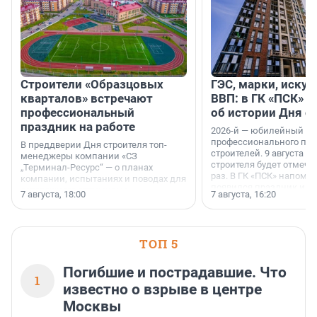
Строители «Образцовых
ГЭС, марки, искус
кварталов» встречают
ВВП: в ГК «ПСК» р
профессиональный
об истории Дня с
праздник на работе
2026-й — юбилейный го
профессионального пр
В преддверии Дня строителя топ-
строителей. 9 августа 2
менеджеры компании «СЗ
строителя будет отмечат
„Терминал-Ресурс“ — о планах
раз. В ГК «ПСК» напомни
компании, испытаниях и поводах для
появился праздник и к
осторожного оптимизма.
7 августа, 18:00
7 августа, 16:20
поменялась роль строит
ТОП 5
Погибшие и пострадавшие. Что
1
известно о взрыве в центре
Москвы