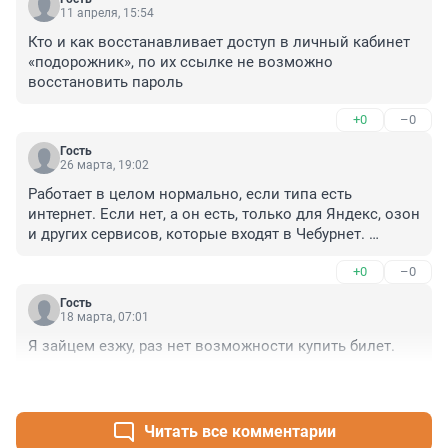
11 апреля, 15:54
Кто и как восстанавливает доступ в личный кабинет 
«подорожник», по их ссылке не возможно 
восстановить пароль
+0
–0
Гость
26 марта, 19:02
Работает в целом нормально, если типа есть 
интернет. Если нет, а он есть, только для Яндекс, озон 
и других сервисов, которые входят в Чебурнет. 
Почему его не внесете в этот список? Приходится 
+0
–0
таскать с собой кучу карт физических для оплаты 
проезда. Внесите в белый список приложение, иначе 
Гость
им становится невозможно пользоваться. Дома он 
18 марта, 07:01
работает от домашнего интернета
Я зайцем езжу, раз нет возможности купить билет.
+0
–0
Читать все комментарии