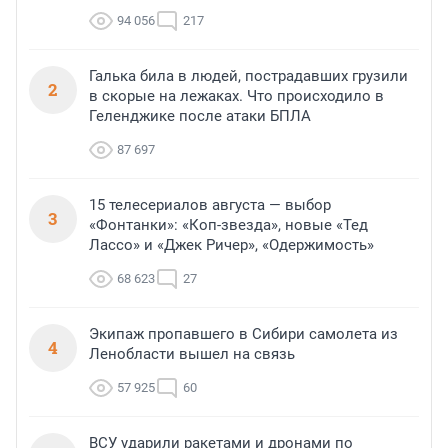
94 056
217
Галька била в людей, пострадавших грузили
2
в скорые на лежаках. Что происходило в
Геленджике после атаки БПЛА
87 697
15 телесериалов августа — выбор
3
«Фонтанки»: «Коп-звезда», новые «Тед
Лассо» и «Джек Ричер», «Одержимость»
68 623
27
Экипаж пропавшего в Сибири самолета из
4
Ленобласти вышел на связь
57 925
60
ВСУ ударили ракетами и дронами по