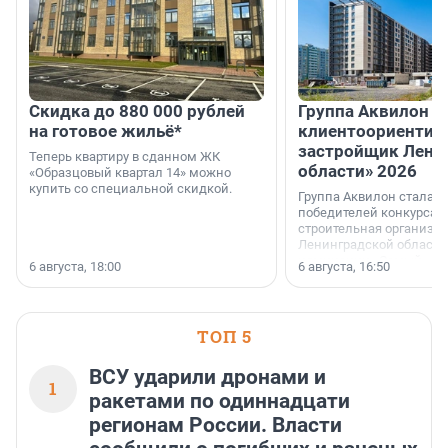
Скидка до 880 000 рублей
Группа Аквилон 
на готовое жильё*
клиентоориентир
застройщик Лени
Теперь квартиру в сданном ЖК
области» 2026
«Образцовый квартал 14» можно
купить со специальной скидкой.
Группа Аквилон стала 
победителей конкурса 
строительная организа
Ленинградской области 
номинации «Самый
6 августа, 18:00
6 августа, 16:50
клиентоориентированн
застройщик Ленинград
области».
ТОП 5
ВСУ ударили дронами и
1
ракетами по одиннадцати
регионам России. Власти