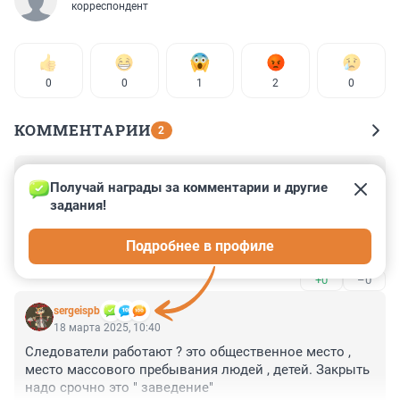
корреспондент
0
0
1
2
0
КОММЕНТАРИИ
2
Гость
18 марта 2025, 10:40
Получай награды за комментарии и другие 
задания!
" На сцене в моде как и не дасадно

Актеры погорелого театра......................

Подробнее в профиле
Поскольку оказалось как не странно

Что можно нынче даже без таланта

+0
–0
Вполне и без особого таланта

Добиться и оваций и похвал.........."

sergeispb
( песенка , Артем Ботнарь)
18 марта 2025, 10:40
Следователи работают ? это общественное место , 
место массового пребывания людей , детей. Закрыть 
надо срочно это " заведение"