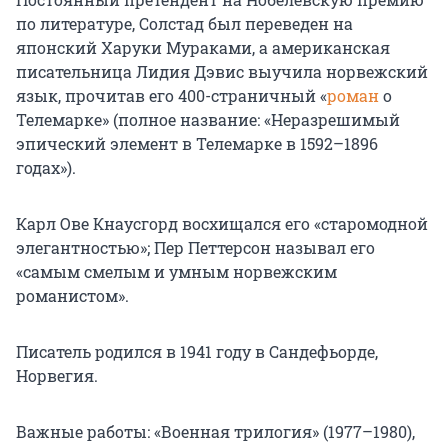
по литературе, Солстад был переведен на
японский Харуки Мураками, а американская
писательница Лидия Дэвис выучила норвежский
язык, прочитав его 400-страничный «
роман
о
Телемарке» (полное название: «Неразрешимый
эпический элемент в Телемарке в 1592–1896
годах»).
Карл Ове Кнаусгорд восхищался его «старомодной
элегантностью»; Пер Петтерсон называл его
«самым смелым и умным норвежским
романистом».
Писатель родился в 1941 году в Сандефьорде,
Норвегия.
Важные работы: «Военная трилогия» (1977–1980),