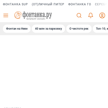
ФОНТАНКА SUP
(ОТ)ЛИЧНЫЙ ПИТЕР
ФОНТАНКА ГО
СЕРЕБР
Фонтан на Неве
40 млн за парковку
О чистоте рек
Топ-10, 