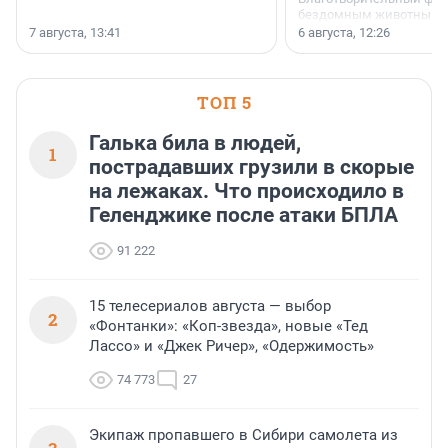
бездомным животным 
заключили соглашение
7 августа, 13:41
6 августа, 12:26
стратегическом сотрудн
ТОП 5
Галька била в людей,
1
пострадавших грузили в скорые
на лежаках. Что происходило в
Геленджике после атаки БПЛА
91 222
15 телесериалов августа — выбор
2
«Фонтанки»: «Коп-звезда», новые «Тед
Лассо» и «Джек Ричер», «Одержимость»
74 773
27
Экипаж пропавшего в Сибири самолета из