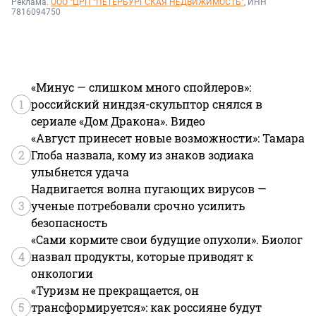
Реклама.
ООО "ЦРП "ПЕТЕРБУРГСКАЯ НЕДВИЖИМОСТЬ"
, ИНН
7816094750
«Минус — слишком много спойлеров»:
1
российский ниндзя-скульптор снялся в
сериале «Дом Дракона». Видео
«Август принесет новые возможности»: Тамара
2
Глоба назвала, кому из знаков зодиака
улыбнется удача
Надвигается волна пугающих вирусов —
3
ученые потребовали срочно усилить
безопасность
«Сами кормите свои будущие опухоли». Биолог
4
назвал продукты, которые приводят к
онкологии
«Туризм не прекращается, он
5
трансформируется»: как россияне будут