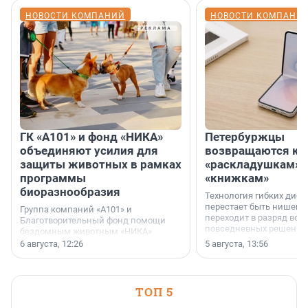
НОВОСТИ КОМПАНИЙ
НОВОСТИ КОМПАНИ
ГК «А101» и фонд «НИКА»
Петербуржцы
объединяют усилия для
возвращаются к
защиты животных в рамках
«раскладушкам» 
программы
«книжкам»
биоразнообразия
Технология гибких дисп
перестает быть нишевы
Группа компаний «А101» и
переходит в разряд вос
Благотворительный фонд помощи
повседневных решений
бездомным животным «НИКА»
заключили соглашение о
6 августа, 12:26
5 августа, 13:56
стратегическом сотрудничестве.
ТОП 5