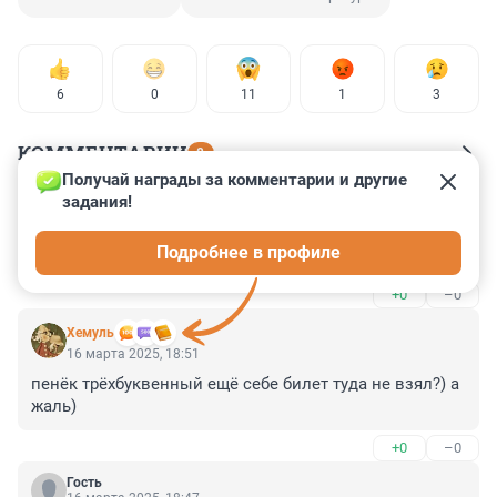
6
0
11
1
3
КОММЕНТАРИИ
8
Получай награды за комментарии и другие 
задания!
Гость
16 марта 2025, 19:09
Подробнее в профиле
а а Ростове сколько? Краснодар сейчас там
+0
–0
Xемуль
16 марта 2025, 18:51
пенёк трёхбуквенный ещё себе билет туда не взял?) а 
жаль)
+0
–0
Гость