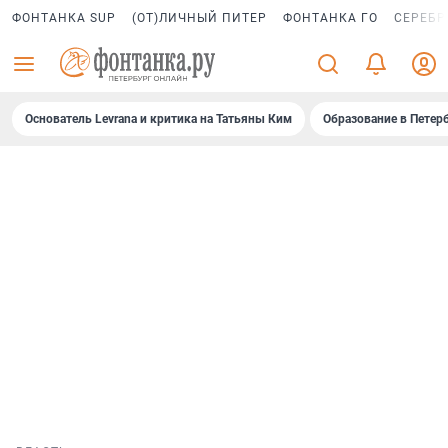
ФОНТАНКА SUP
(ОТ)ЛИЧНЫЙ ПИТЕР
ФОНТАНКА ГО
СЕРЕБР
Основатель Levrana и критика на Татьяны Ким
Образование в Петер