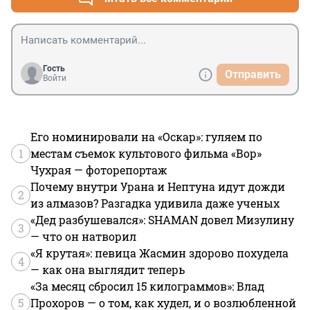
Гость
Отправить
Войти
Его номинировали на «Оскар»: гуляем по
1
местам съемок культового фильма «Вор»
Чухрая — фоторепортаж
Почему внутри Урана и Нептуна идут дожди
2
из алмазов? Разгадка удивила даже ученых
«Дед разбушевался»: SHAMAN довел Мизулину
3
— что он натворил
«Я крутая»: певица Жасмин здорово похудела
4
— как она выглядит теперь
«За месяц сбросил 15 килограммов»: Влад
5
Прохоров — о том, как худел, и о возлюбленной