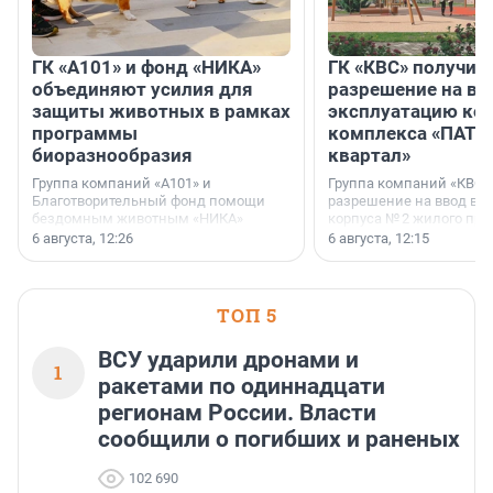
ГК «А101» и фонд «НИКА»
ГК «КВС» получил
объединяют усилия для
разрешение на вв
защиты животных в рамках
эксплуатацию кор
программы
комплекса «ПАТИ
биоразнообразия
квартал»
Группа компаний «А101» и
Группа компаний «КВС»
Благотворительный фонд помощи
разрешение на ввод в 
бездомным животным «НИКА»
корпуса № 2 жилого про
заключили соглашение о
Уютный квартал», расп
6 августа, 12:26
6 августа, 12:15
стратегическом сотрудничестве.
Всеволожском районе
Ленинградской области
ТОП 5
ВСУ ударили дронами и
1
ракетами по одиннадцати
регионам России. Власти
сообщили о погибших и раненых
102 690