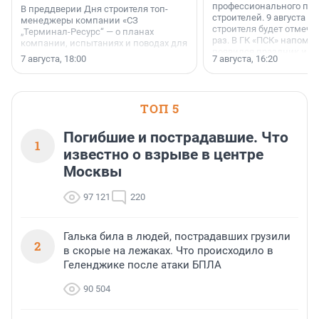
профессионального пр
В преддверии Дня строителя топ-
строителей. 9 августа 2
менеджеры компании «СЗ
строителя будет отмечат
„Терминал-Ресурс“ — о планах
раз. В ГК «ПСК» напомни
компании, испытаниях и поводах для
появился праздник и к
осторожного оптимизма.
7 августа, 18:00
7 августа, 16:20
поменялась роль строит
ТОП 5
Погибшие и пострадавшие. Что
1
известно о взрыве в центре
Москвы
97 121
220
Галька била в людей, пострадавших грузили
2
в скорые на лежаках. Что происходило в
Геленджике после атаки БПЛА
90 504