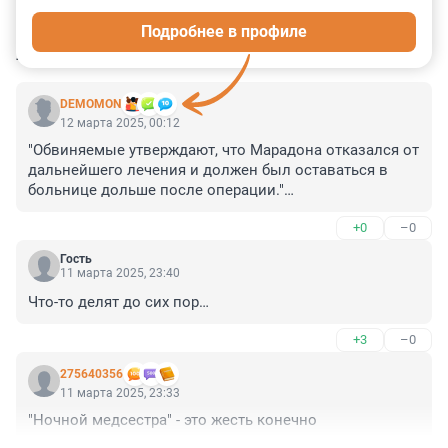
0
2
0
4
5
Подробнее в профиле
КОММЕНТАРИИ
10
DEMOMON
12 марта 2025, 00:12
"Обвиняемые утверждают, что Марадона отказался от 
дальнейшего лечения и должен был оставаться в 
больнице дольше после операции."

Ну если это так, то д.б. письменное подтверждение 
+0
–0
этому за подписью Марадоны.
Гость
11 марта 2025, 23:40
Что-то делят до сих пор…
+3
–0
275640356
11 марта 2025, 23:33
"Ночной медсестра" - это жесть конечно