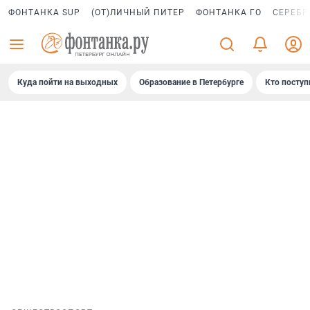
ФОНТАНКА SUP
(ОТ)ЛИЧНЫЙ ПИТЕР
ФОНТАНКА ГО
СЕРЕБР
Куда пойти на выходных
Образование в Петербурге
Кто поступ