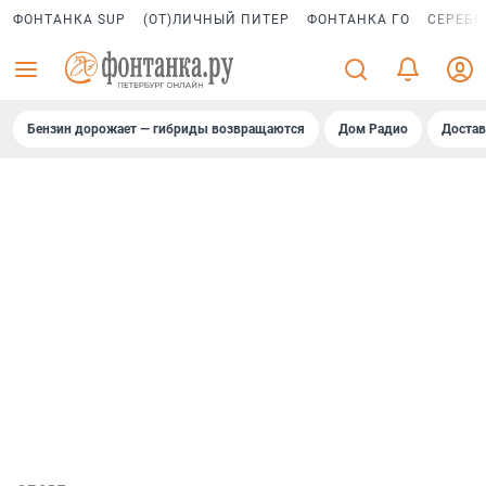
ФОНТАНКА SUP
(ОТ)ЛИЧНЫЙ ПИТЕР
ФОНТАНКА ГО
СЕРЕБР
Бензин дорожает — гибриды возвращаются
Дом Радио
Достав