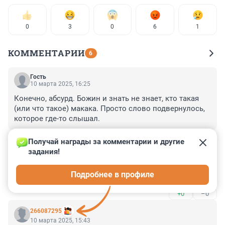
0
3
0
6
1
КОММЕНТАРИИ
6
Гость
10 марта 2025, 16:25
Конечно, абсурд. Божин и знать не знает, кто такая 
(или что такое) макака. Просто слово подвернулось, 
которое где-то слышал.
+0
–0
Получай награды за комментарии и другие 
задания!
Гость
10 марта 2025, 15:49
Подробнее в профиле
Шовинизм сегодня в тренде, спускают сверху.
+0
–0
266087295
10 марта 2025, 15:43