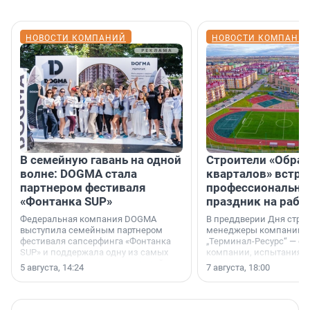
НОВОСТИ КОМПАНИЙ
НОВОСТИ КОМПАНИ
В семейную гавань на одной
Строители «Обра
волне: DOGMA стала
кварталов» встре
партнером фестиваля
профессиональн
«Фонтанка SUP»
праздник на рабо
Федеральная компания DOGMA
В преддверии Дня строи
выступила семейным партнером
менеджеры компании «
фестиваля сапсерфинга «Фонтанка
„Терминал-Ресурс“ — о 
SUP» и поддержала одну из самых
компании, испытаниях 
ярких и романтичных номинаций —
осторожного оптимизма
5 августа, 14:24
7 августа, 18:00
«SUP-свадьба».