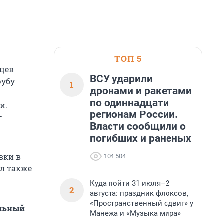
ТОП 5
ьцев
ВСУ ударили
рубу
1
дронами и ракетами
по одиннадцати
и.
регионам России.
—
Власти сообщили о
погибших и раненых
вки в
104 504
ил также
Куда пойти 31 июля–2
2
августа: праздник флоксов,
«Пространственный сдвиг» у
альный
Манежа и «Музыка мира»