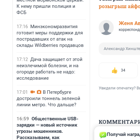
местной мормонской церкви.
розыгрыш айф
К нему пришли полиция и
ФСБ
Женя А
17:16
Минэкономразвития
корреспонд
готовит меры поддержки для
пострадавших от атак на
склады Wildberries продавцов
Александр Хиншт
17:12
Дача защищает от этой
неизлечимой болезни, и на
34
огороде работать не надо:
исследование
Увидели опечатку? В
17:01
В Петербурге
достроили тоннель зеленой
линии метро. Что дальше?
16:59
Общественные USB-
КОММЕНТАР
зарядки — новый источник
угрозы мошенников.
Получай награ
Гость
Рассказываем, как