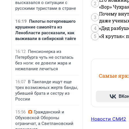
высказался о ситуации с
2
«Вор» Чухра
русскими туристами в стране
Почему внут
3
даже учены
16:19
Пилоты потерпевшего
крушение самолёта из
4
«Дед разбуш
Ленобласти рассказали, как
5
«Я крутая»:
выживали в сибирской тайге
16:12
Пенсионерка из
Петербурга чуть не осталась
без ноги: ее довели жара и
нежелание лечиться
Самые ярки
16:07
В Таиланде ищут еще
трех возможных жертв банды,
убившей брата и сестру из
ВКо
России
15:56
Гражданский и
Обуховской Обороны
Новости СМИ2
ограничат, а Светлановский