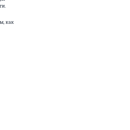
ти.
м, как