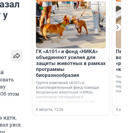
азал
 у
ГК «А101» и фонд «НИКА»
Петер
объединяют усилия для
возвр
защиты животных в рамках
«раскл
программы
«книж
ой
биоразнообразия
Технолог
новать
перестае
Группа компаний «А101» и
ыву
переходи
Благотворительный фонд помощи
повседне
бездомным животным «НИКА»
 Об этом
заключили соглашение о
стратегическом сотрудничестве.
6 августа, 12:26
5 августа,
а идти,
овал риск
цы