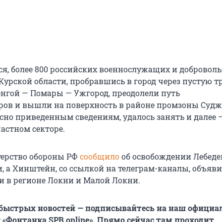
ся, более 800 российских военнослужащих и добровол
Курской области, пробравшись в город через пустую т
енгой — Помары — Ужгород, преодолели путь
ров
и вышли на поверхность в районе промзоны Судж
асно приведенным сведениям, удалось занять и далее 
частном секторе.
терство обороны РФ
сообщило
об освобождении Лебеде
и, а Хинштейн, со ссылкой на телеграм-каналы, объяв
и в регионе Локни и Малой Локни.
 быстрых новостей — подписывайтесь на наш офици
 «Фонтанка SPB online». Прямо сейчас там проходит