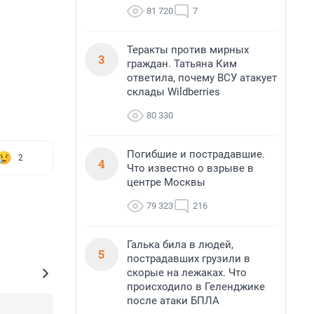
81 720
7
Теракты против мирных
3
граждан. Татьяна Ким
ответила, почему ВСУ атакует
склады Wildberries
80 330
Погибшие и пострадавшие.
2
4
Что известно о взрыве в
центре Москвы
79 323
216
Галька била в людей,
5
пострадавших грузили в
скорые на лежаках. Что
происходило в Геленджике
после атаки БПЛА