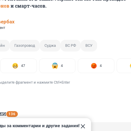
онов
и смарт-часов.
вербах
ент
ейн
Газопровод
Суджа
ВС РФ
ВСУ
47
4
4
ыделите фрагмент и нажмите Ctrl+Enter
ИИ
136
ды за комментарии и другие задания!