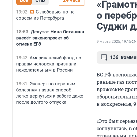
Все
СПБ
24 часа
«Грамот
19:02
С любовью, но не
о перебр
совсем из Петербурга
Суджи д
18:53
Депутат Нина Останина
внесёт законопроект об
9 марта 2025, 19:15
отмене ЕГЭ
136
комме
18:42
Американский фонд по
правам человека признали
нежелательным в России
ВС РФ воспольз
раньше газ пос
18:31
Эксперт по нервным
вражеские дрон
болезням назвал способ
легко вернуться к работе даже
оборонительных
после долгого отпуска
в воскресенье,
9
«Это был серьез
согнувшись, в о
отравления, по