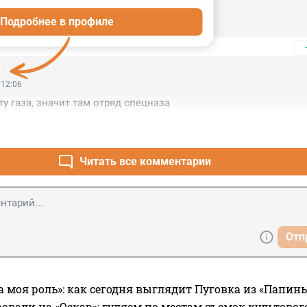
 13:32
Подробнее в профиле
м Супермен!
 12:06
ту газа, значит там отряд спецназа
Читать все комментарии
Отп
а моя роль»: как сегодня выглядит Пуговка из «Папин
овали на «Оскар»: гуляем по местам съемок культово