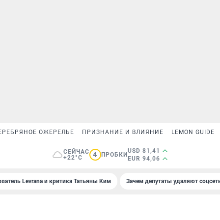
ЕРЕБРЯНОЕ ОЖЕРЕЛЬЕ
ПРИЗНАНИЕ И ВЛИЯНИЕ
LEMON GUIDE
USD 81,41
СЕЙЧАС
4
ПРОБКИ
+22°C
EUR 94,06
ователь Levrana и критика Татьяны Ким
Зачем депутаты удаляют соцсет