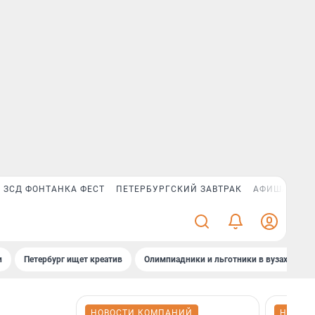
ЗСД ФОНТАНКА ФЕСТ
ПЕТЕРБУРГСКИЙ ЗАВТРАК
АФИША PLUS
и
Петербург ищет креатив
Олимпиадники и льготники в вузах СПб
НОВОСТИ КОМПАНИЙ
НОВОС