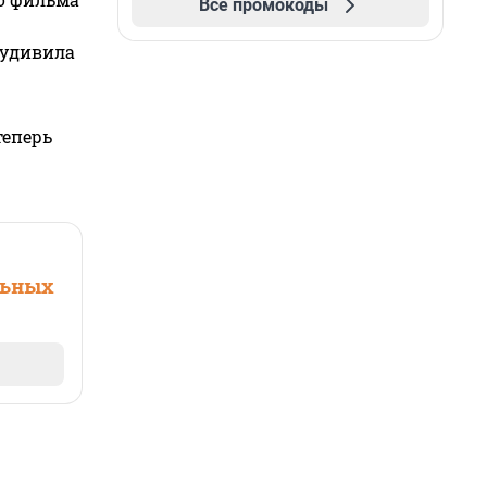
Все промокоды
 удивила
теперь
льных