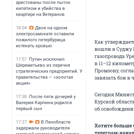
арестованы после пыток
кипятком и убийства в
квартире на Ветеранов
18:04
Двое на одном
электросамокате оставили
пожилого петербуржца
Как утверждает
истекать кровью
вошли в Суджу 
газопровода Ур
17:57
Путин исключил
в 11–12 километ
Шереметьево из перечня
Промзону, согл
стратегических предприятий. У
правительства — «золотая
завязать бои в 
акция»
Сегодня Минис
17:38
После пяти дочерей у
Курской област
Валерия Карпина родился
об освобождени
первый сын
17:27
В Ленобласти
Хотите больше
задержали руководителя
телеграм-канал