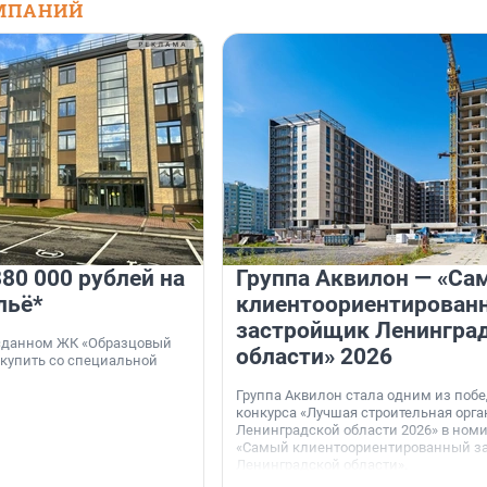
МПАНИЙ
80 000 рублей на
Группа Аквилон — «Са
льё*
клиентоориентирован
застройщик Ленингра
 сданном ЖК «Образцовый
области» 2026
 купить со специальной
Группа Аквилон стала одним из поб
конкурса «Лучшая строительная орг
Ленинградской области 2026» в ном
«Самый клиентоориентированный з
Ленинградской области».