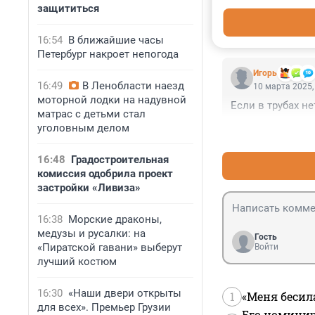
10 марта 2025,
защититься
Газмен круче че
16:54
В ближайшие часы
Петербург накроет непогода
Игoрь
16:49
В Ленобласти наезд
10 марта 2025,
моторной лодки на надувной
Если в трубах не
матрас с детьми стал
уголовным делом
16:48
Градостроительная
комиссия одобрила проект
застройки «Ливиза»
16:38
Морские драконы,
медузы и русалки: на
Гость
«Пиратской гавани» выберут
Войти
лучший костюм
16:30
«Наши двери открыты
1
«Меня бесил
для всех». Премьер Грузии
Его номинир