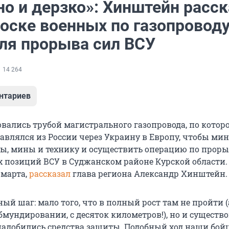
но и дерзко»: Хинштейн расск
оске военных по газопроводу
ля прорыва сил ВСУ
14 264
нтариев
овались трубой магистрального газопровода, по котор
тавлялся из России через Украину в Европу, чтобы ми
ы, мины и технику и осуществить операцию по прор
 позиций ВСУ в Суджанском районе Курской области.
 марта
,
рассказал
глава региона Александр Хинштейн.
ный шаг: мало того, что в полный рост там не пройти (
бмундировании, с десяток километров!), но и существ
надобились средства защиты. Подобный ход наши бой