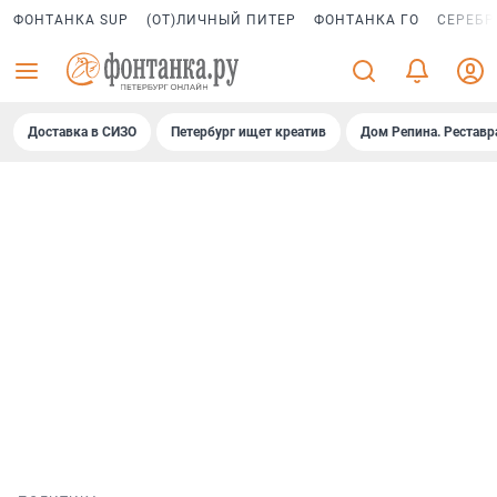
ФОНТАНКА SUP
(ОТ)ЛИЧНЫЙ ПИТЕР
ФОНТАНКА ГО
СЕРЕБР
Доставка в СИЗО
Петербург ищет креатив
Дом Репина. Реставр