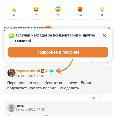
6
7
2
14
0
КОММЕНТАРИИ
33
Получай награды за комментарии и другие 
задания!
Гость
9 марта 2025, 20:56
Подробнее в профиле
Зачем f16 - жена мужа макрона обещало миражи
+2
–0
Марти МакФлай
9 марта 2025, 18:07
Параллельно через Казахстан завезут. Боинг 
подскажет, как это правильно сделать.
+0
–1
Гость
9 марта 2025, 17:58