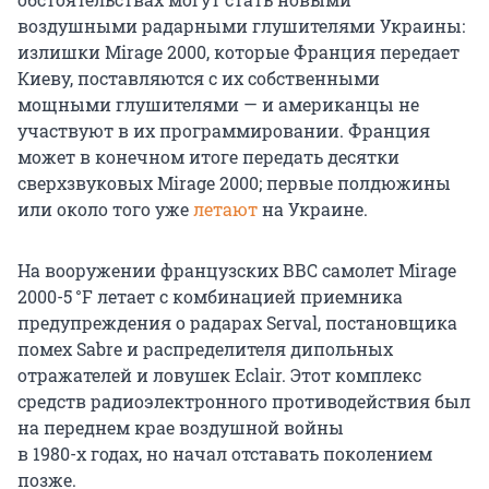
воздушными радарными глушителями Украины:
излишки
Mirage 2000
, которые Франция передает
Киеву, поставляются с их собственными
мощными глушителями — и американцы не
участвуют в их программировании. Франция
может в конечном итоге передать десятки
сверхзвуковых
Mirage 2000
; первые полдюжины
или около того уже
летают
на Украине.
На вооружении французских ВВС самолет Mirage
2000-5 °F летает с комбинацией приемника
предупреждения о радарах Serval, постановщика
помех Sabre и распределителя дипольных
отражателей и ловушек Eclair. Этот комплекс
средств радиоэлектронного противодействия был
на переднем крае воздушной войны
в 1980-х годах
, но начал отставать поколением
позже.