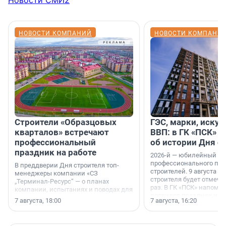
Новости СМИ2
НОВОСТИ КОМПАНИЙ
НОВОСТИ КОМПАНИ
Строители «Образцовых
ГЭС, марки, искус
кварталов» встречают
ВВП: в ГК «ПСК» р
профессиональный
об истории Дня с
праздник на работе
2026-й — юбилейный го
профессионального пр
В преддверии Дня строителя топ-
строителей. 9 августа 2
менеджеры компании «СЗ
строителя будет отмечат
„Терминал-Ресурс“ — о планах
раз. В ГК «ПСК» напомни
компании, испытаниях и поводах для
появился праздник и к
осторожного оптимизма.
7 августа, 18:00
7 августа, 16:20
поменялась роль строит