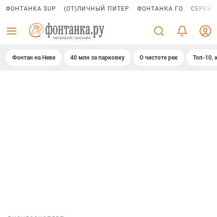
ФОНТАНКА SUP
(ОТ)ЛИЧНЫЙ ПИТЕР
ФОНТАНКА ГО
СЕРЕБР
Фонтан на Неве
40 млн за парковку
О чистоте рек
Топ-10, 