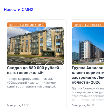
Новости СМИ2
НОВОСТИ КОМПАНИЙ
НОВОСТИ КОМПАНИ
Скидка до 880 000 рублей
Группа Аквилон 
на готовое жильё*
клиентоориентир
застройщик Лени
Теперь квартиру в сданном ЖК
области» 2026
«Образцовый квартал 14» можно
купить со специальной скидкой.
Группа Аквилон стала 
победителей конкурса 
строительная организа
Ленинградской области 
номинации «Самый
6 августа, 18:00
6 августа, 16:50
клиентоориентированн