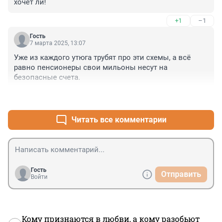
хочет ли!
Подписал договор,

На рукав - тpикoлop

+1
–1
И в oкoп...
Гость
7 марта 2025, 13:07
Уже из каждого утюга трубят про эти схемы, а всё 
равно пенсионеры свои мильоны несут на 
безопасные счета.
+2
–0
Читать все комментарии
Гость
Отправить
Войти
Кому признаются в любви, а кому разобьют