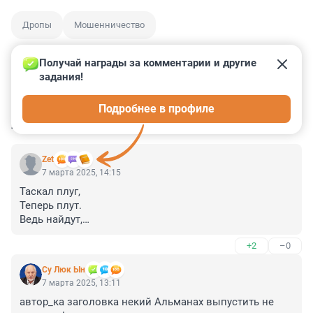
Дропы
Мошенничество
Получай награды за комментарии и другие 
задания!
5
2
2
2
0
Подробнее в профиле
КОММЕНТАРИИ
10
Zet
7 марта 2025, 14:15
Таскал плуг,

Теперь плут.

Ведь найдут,

Упекут...

+2
–0
Глупый дроп из трущоб

Смело шёл на гоп-стоп.

Су Люк Ын
Рядом коп - дропа сгрёб

7 марта 2025, 13:11
И за шкирку - в острог...

автор_ка заголовка некий Альманах выпустить не 
Но в остроге том дроп
