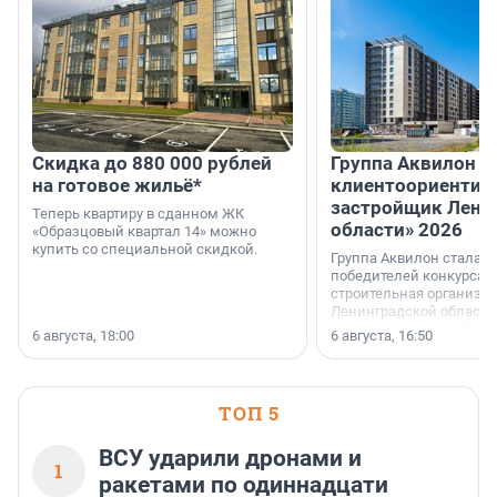
Скидка до 880 000 рублей
Группа Аквилон 
на готовое жильё*
клиентоориентир
застройщик Лени
Теперь квартиру в сданном ЖК
области» 2026
«Образцовый квартал 14» можно
купить со специальной скидкой.
Группа Аквилон стала 
победителей конкурса 
строительная организа
Ленинградской области 
номинации «Самый
6 августа, 18:00
6 августа, 16:50
клиентоориентированн
застройщик Ленинград
области».
ТОП 5
ВСУ ударили дронами и
1
ракетами по одиннадцати