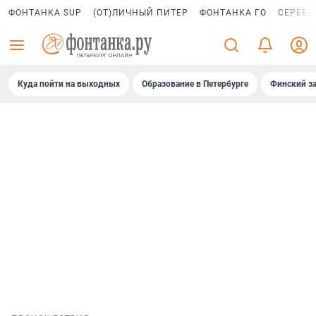
ФОНТАНКА SUP
(ОТ)ЛИЧНЫЙ ПИТЕР
ФОНТАНКА ГО
СЕРЕБР
Куда пойти на выходных
Образование в Петербурге
Финский за