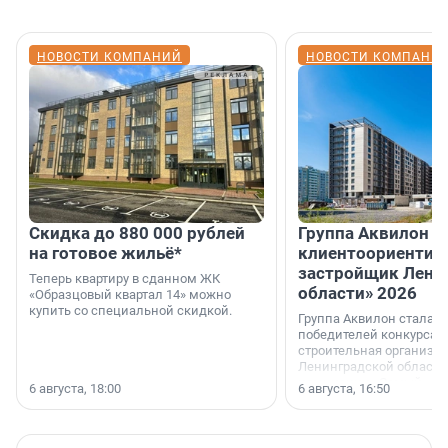
НОВОСТИ КОМПАНИЙ
НОВОСТИ КОМПАНИ
Скидка до 880 000 рублей
Группа Аквилон 
на готовое жильё*
клиентоориентир
застройщик Лени
Теперь квартиру в сданном ЖК
области» 2026
«Образцовый квартал 14» можно
купить со специальной скидкой.
Группа Аквилон стала 
победителей конкурса 
строительная организа
Ленинградской области 
номинации «Самый
6 августа, 18:00
6 августа, 16:50
клиентоориентированн
застройщик Ленинград
области».