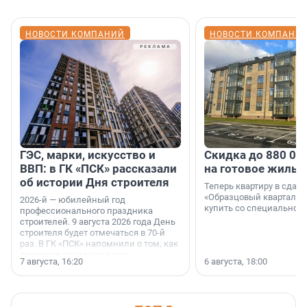
НОВОСТИ КОМПАНИЙ
НОВОСТИ КОМПАНИ
ГЭС, марки, искусство и
Скидка до 880 00
ВВП: в ГК «ПСК» рассказали
на готовое жильё
об истории Дня строителя
Теперь квартиру в сда
«Образцовый квартал 1
2026-й — юбилейный год
купить со специальной 
профессионального праздника
строителей. 9 августа 2026 года День
строителя будет отмечаться в 70-й
раз. В ГК «ПСК» напомнили о том, как
появился праздник и как
7 августа, 16:20
6 августа, 18:00
поменялась роль строительства.