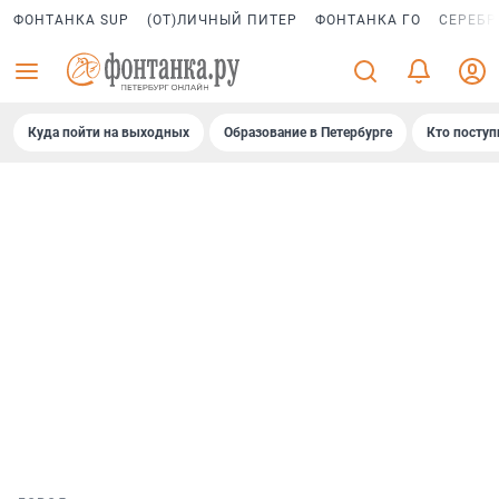
ФОНТАНКА SUP
(ОТ)ЛИЧНЫЙ ПИТЕР
ФОНТАНКА ГО
СЕРЕБР
Куда пойти на выходных
Образование в Петербурге
Кто поступ