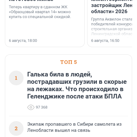
застройщик Лени
Теперь квартиру в сданном ЖК
области» 2026
«Образцовый квартал 14» можно
купить со специальной скидкой.
Группа Аквилон стала 
победителей конкурса 
строительная организа
Ленинградской области 
номинации «Самый
6 августа, 18:00
6 августа, 16:50
клиентоориентированн
застройщик Ленинград
области».
ТОП 5
Галька била в людей,
1
пострадавших грузили в скорые
на лежаках. Что происходило в
Геленджике после атаки БПЛА
97 368
Экипаж пропавшего в Сибири самолета из
2
Ленобласти вышел на связь