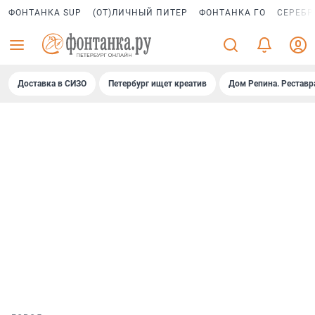
ФОНТАНКА SUP
(ОТ)ЛИЧНЫЙ ПИТЕР
ФОНТАНКА ГО
СЕРЕБР
Доставка в СИЗО
Петербург ищет креатив
Дом Репина. Реставр