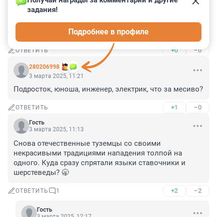
Получай награды за комментарии и другие 
Гость
3 марта 2025, 11:22
задания!
А потом запрыгнули на лошадей и ускакали? При 
Подробнее в профиле
этом напивая: "Пора пора порадуемся..."
+0
–0
ОТВЕТИТЬ
280206998
3 марта 2025, 11:21
Подросток, юноша, инженер, электрик, что за месиво?
+1
–0
ОТВЕТИТЬ
Гость
3 марта 2025, 11:13
Снова отечественные туземцы со своими 
некрасивыми традициями нападения толпой на 
одного. Куда сразу спрятали языки ставочники и 
шерстеведы? 🥱
+2
–2
ОТВЕТИТЬ
1
Гость
3 марта 2025, 12:17