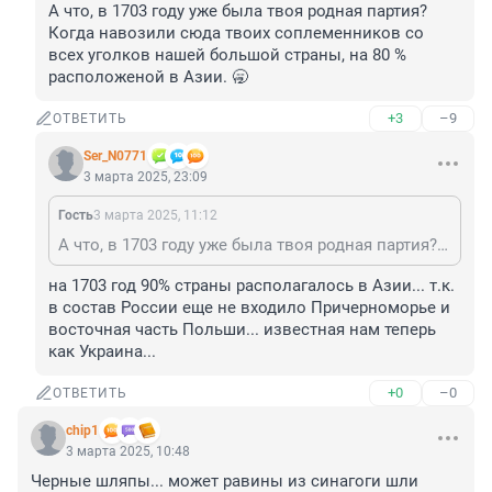
А что, в 1703 году уже была твоя родная партия? 
Когда навозили сюда твоих соплеменников со 
всех уголков нашей большой страны, на 80 % 
расположеной в Азии. 🥱
+3
–9
ОТВЕТИТЬ
Ser_N0771
3 марта 2025, 23:09
Гость
3 марта 2025, 11:12
А что, в 1703 году уже была твоя родная партия? Когда навозили сюда твоих соплеменников со всех уголков нашей большой страны, на 80 % расположеной в Азии. 🥱
на 1703 год 90% страны располагалось в Азии... т.к. 
в состав России еще не входило Причерноморье и 
восточная часть Польши... известная нам теперь 
как Украина...
+0
–0
ОТВЕТИТЬ
chip1
3 марта 2025, 10:48
Черные шляпы... может равины из синагоги шли 