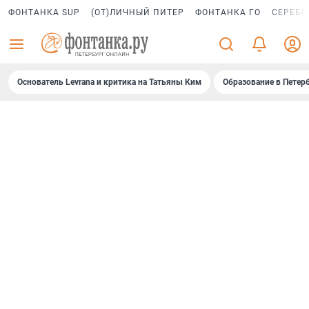
ФОНТАНКА SUP
(ОТ)ЛИЧНЫЙ ПИТЕР
ФОНТАНКА ГО
СЕРЕБР
Основатель Levrana и критика на Татьяны Ким
Образование в Петер