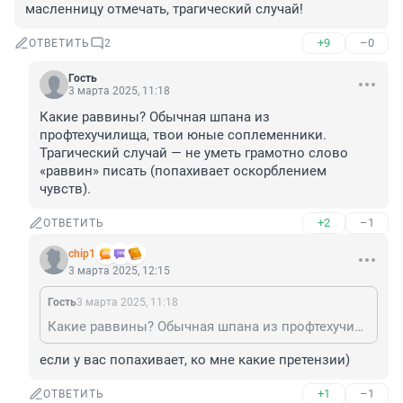
масленницу отмечать, трагический случай!
+9
–0
ОТВЕТИТЬ
2
Гость
3 марта 2025, 11:18
Какие раввины? Обычная шпана из 
профтехучилища, твои юные соплеменники. 
Трагический случай — не уметь грамотно слово 
«раввин» писать (попахивает оскорблением 
чувств).
+2
–1
ОТВЕТИТЬ
chip1
3 марта 2025, 12:15
Гость
3 марта 2025, 11:18
Какие раввины? Обычная шпана из профтехучилища, твои юные соплеменники. Трагический случай — не уметь грамотно слово «раввин» писать (попахивает оскорблением чувств).
если у вас попахивает, ко мне какие претензии)
+1
–1
ОТВЕТИТЬ