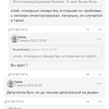
Интоксикация разная бывает. У него были больное сердце и легкие, на сильных лекарствах постоянно. Такая вот цена спортивных титулов 3-олимпийский чемпион, 6-чемпион мира, 6-чемпион европы.
опий. опиодные лекарства, которыми он проблемы 
с легкими лечил\купировал. печально, но случается 
и такое.
+1
–0
ОТВЕТИТЬ
Гость
3 марта 2025, 19:08
Rozenkrantz
3 марта 2025, 04:45
опий. опиодные лекарства, которыми он проблемы с легкими лечил\купировал. печально, но случается и такое.
Вы врач ?
+0
–0
ОТВЕТИТЬ
Гость
2 марта 2025, 20:40
Депутатом был, но до пенсии депутатской не дожил.
+6
–4
ОТВЕТИТЬ