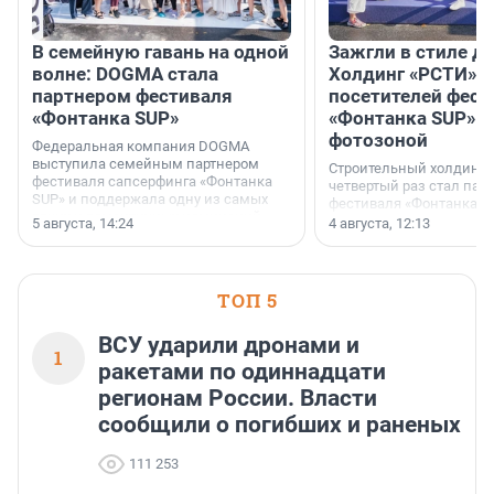
В семейную гавань на одной
Зажгли в стиле ди
волне: DOGMA стала
Холдинг «РСТИ» 
партнером фестиваля
посетителей фест
«Фонтанка SUP»
«Фонтанка SUP» я
фотозоной
Федеральная компания DOGMA
выступила семейным партнером
Строительный холдинг 
фестиваля сапсерфинга «Фонтанка
четвертый раз стал пар
SUP» и поддержала одну из самых
фестиваля «Фонтанка S
ярких и романтичных номинаций —
раз компания стремится
5 августа, 14:24
4 августа, 12:13
«SUP-свадьба».
привезти корпоративну
и подарить настоящий 
посетителям фестиваля
необычной фотозоне.
ТОП 5
ВСУ ударили дронами и
1
ракетами по одиннадцати
регионам России. Власти
сообщили о погибших и раненых
111 253