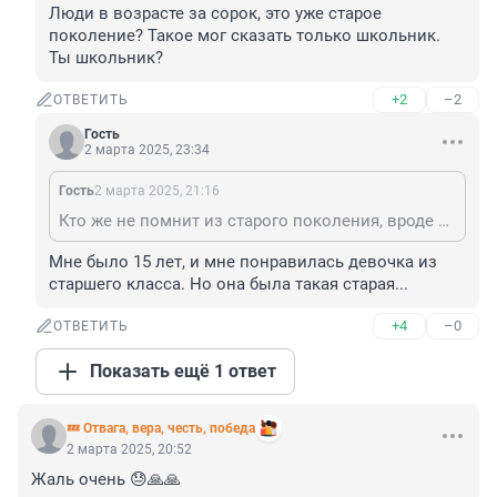
Люди в возрасте за сорок, это уже старое 
поколение? Такое мог сказать только школьник. 
Ты школьник?
+2
–2
ОТВЕТИТЬ
Гость
2 марта 2025, 23:34
Гость
2 марта 2025, 21:16
Кто же не помнит из старого поколения, вроде достойный был человек, ни в чем мерзком не был замечен. Большой спорт убивает, да. Редко кто переваливает за 50. ну RIP, что сказать.
Мне было 15 лет, и мне понравилась девочка из 
старшего класса. Но она была такая старая...
+4
–0
ОТВЕТИТЬ
Показать ещё 1 ответ
💤 Отвага, вера, честь, победа
2 марта 2025, 20:52
Жаль очень 😓🙏🙏