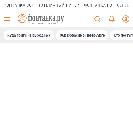
ФОНТАНКА SUP
(ОТ)ЛИЧНЫЙ ПИТЕР
ФОНТАНКА ГО
СЕРЕБР
Куда пойти на выходных
Образование в Петербурге
Кто поступ