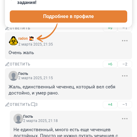
задания!
Гость
2 марта 2025, 22:14
Подробнее в профиле
Покойся с миром, Бувайсар.
+9
–1
ОТВЕТИТЬ
radon
2 марта 2025, 21:35
Очень жаль
+6
–2
ОТВЕТИТЬ
Гость
2 марта 2025, 21:15
Жаль, единственный чеченец, который вел себя 
достойно, и умер рано.
+4
–1
ОТВЕТИТЬ
3
Гость
2 марта 2025, 21:18
Не единственный, много есть еще чеченцев 
достойных. Просто не нужно путать чеченцев с 