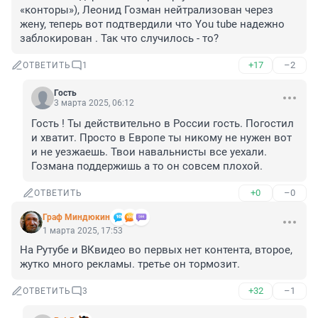
«конторы»), Леонид Гозман нейтрализован через 
жену, теперь вот подтвердили что You tube надежно 
заблокирован . Так что случилось - то?
+17
–2
ОТВЕТИТЬ
1
Гость
3 марта 2025, 06:12
Гость ! Ты действительно в России гость. Погостил 
и хватит. Просто в Европе ты никому не нужен вот 
и не уезжаешь. Твои навальнисты все уехали. 
Гозмана поддержишь а то он совсем плохой.
+0
–0
ОТВЕТИТЬ
Граф Миндюкин
1 марта 2025, 17:53
На Рутубе и ВКвидео во первых нет контента, второе, 
жутко много рекламы. третье он тормозит.
+32
–1
ОТВЕТИТЬ
3