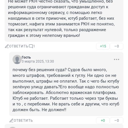
Не может РКН честно сказать, что умышленно, без 
решения суда ограничивают гражданам доступ к 
информационному сервису, с помощью легко 
находимых в сети примочек, ютуб работает, без них 
тормозит, нафига этим занимается РКН не понятно, 
так как результат нулевой, только раздражение 
граждан к этому нелепому вранью!
+15
–0
ОТВЕТИТЬ
1
Гость
3 марта 2025, 13:30
почему без решения суда? Судов было много, 
много штрафов, требований к гуглу. Ни одно он не 
выполнил, штрафы не оплатил. Так с чего бы ютубу 
зелёную улицу давать?Его вообще надо полностью 
заблокировать. Абсолютно вражеская платформа. 
Ютуб не работает. Работает только через три буквы 
и то , с перебоями. Не врать себе и другим, что ютуб 
должен быть. Не должен!!
+0
–0
ОТВЕТИТЬ