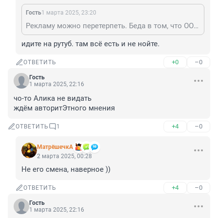
Гость
1 марта 2025, 23:20
Рекламу можно перетерпеть. Беда в том, что ООН свои заседания во вконтакиик не выкладывает. Я вот теперь, ни иняз выучить, ни челнок на швейной машинке поменять, ни генсека НАТО в оргинале послушать не могу. С огорчения даже Скабееву по телеку видеть не желаю, ибо дисбаланс инфы получится. Приходится медитировать и читать комментарии в Ф. Статьи там неинтересные, зато от комментариев волосы дыбом. Хичкок отдыхает.
идите на рутуб. там всё есть и не нойте.
+0
–0
ОТВЕТИТЬ
Гость
1 марта 2025, 22:16
чо-то Алика не видать

ждём авторитЭтного мнения
+4
–0
ОТВЕТИТЬ
1
МатрёшечкА
2 марта 2025, 00:28
Не его смена, наверное ))
+4
–0
ОТВЕТИТЬ
Гость
1 марта 2025, 22:16