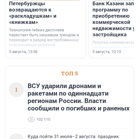
Петербуржцы
Банк Казани запу
возвращаются к
программу по
«раскладушкам» и
приобретению
«книжкам»
коммерческой
недвижимости у
Технология гибких дисплеев
застройщика
перестает быть нишевым трендом и
переходит в разряд востребованных
Покупка коммерческой
повседневных решений.
недвижимости финанс
5 августа, 13:56
5 августа, 10:10
инструмент, доступный
предпринимателей. Буд
офис, склад, торговое 
или готовый арендный 
ТОП 5
успех сделки зависит о
выбора объекта и грамо
финансирования.
ВСУ ударили дронами и
1
ракетами по одиннадцати
регионам России. Власти
сообщили о погибших и раненых
102 110
Куда пойти 31 июля–2 августа: праздник