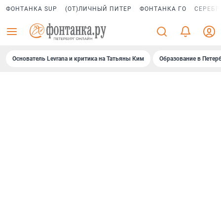
ФОНТАНКА SUP
(ОТ)ЛИЧНЫЙ ПИТЕР
ФОНТАНКА ГО
СЕРЕБР
Основатель Levrana и критика на Татьяны Ким
Образование в Петер