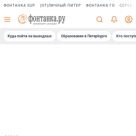
ФОНТАНКА SUP
(ОТ)ЛИЧНЫЙ ПИТЕР
ФОНТАНКА ГО
СЕРЕБР
Куда пойти на выходных
Образование в Петербурге
Кто поступ