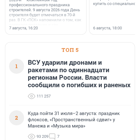
купить со специальной 
профессионального праздника
строителей. 9 августа 2026 года День
строителя будет отмечаться в 70-й
раз. В ГК «ПСК» напомнили о том, как
появился праздник и как
7 августа, 16:20
6 августа, 18:00
поменялась роль строительства.
ТОП 5
ВСУ ударили дронами и
1
ракетами по одиннадцати
регионам России. Власти
сообщили о погибших и раненых
111 257
Куда пойти 31 июля–2 августа: праздник
2
флоксов, «Пространственный сдвиг» у
Манежа и «Музыка мира»
93 209
7