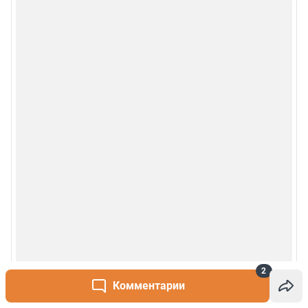
Рубрики
О сайте
Контакты
Техподдержка
Реклама
Наши мероприятия
О компании
2
Наши вакансии
Комментарии