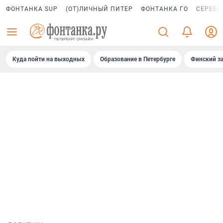
ФОНТАНКА SUP
(ОТ)ЛИЧНЫЙ ПИТЕР
ФОНТАНКА ГО
СЕРЕБР
Куда пойти на выходных
Образование в Петербурге
Финский за