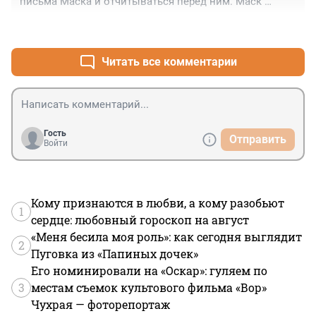
письма Маска и отчитываться перед ним. Маск 
похоже сдублирует своего предшественника в 20 
+1
–0
веке сумасшедшего миллиардера Говарда Хьюза. Тот 
тоже начинал очень бодро, а закончил весьма 
печально.
Читать все комментарии
Гость
Отправить
Войти
Кому признаются в любви, а кому разобьют
1
сердце: любовный гороскоп на август
«Меня бесила моя роль»: как сегодня выглядит
2
Пуговка из «Папиных дочек»
Его номинировали на «Оскар»: гуляем по
3
местам съемок культового фильма «Вор»
Чухрая — фоторепортаж