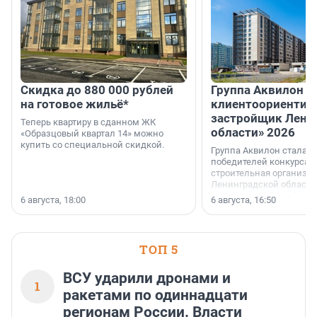
Скидка до 880 000 рублей
Группа Аквилон 
на готовое жильё*
клиентоориентир
застройщик Лени
Теперь квартиру в сданном ЖК
области» 2026
«Образцовый квартал 14» можно
купить со специальной скидкой.
Группа Аквилон стала 
победителей конкурса 
строительная организа
Ленинградской области 
номинации «Самый
6 августа, 18:00
6 августа, 16:50
клиентоориентированн
застройщик Ленинград
области».
ТОП 5
ВСУ ударили дронами и
1
ракетами по одиннадцати
регионам России. Власти