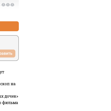
ь 😂😂😂
+1
–1
равить
ут
оскоп на
ых дочек»
го фильма