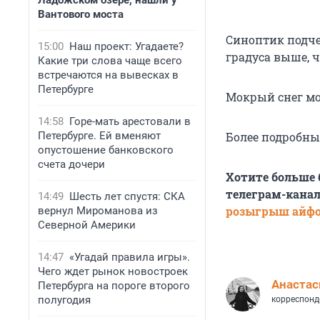
Ладожском озере, нашли у
Вантового моста
Синоптик подче
15:00
Наш проект: Угадаете?
градуса выше, 
Какие три слова чаще всего
встречаются на вывесках в
Петербурге
Мокрый снег мож
14:58
Горе-мать арестовали в
Петербурге. Ей вменяют
Более подробны
опустошение банковского
счета дочери
Хотите больше
телеграм-канал
14:49
Шесть лет спустя: СКА
розыгрыш айф
вернул Мироманова из
Северной Америки
14:47
«Угадай правила игры».
Чего ждет рынок новостроек
Анастас
Петербурга на пороге второго
полугодия
корреспонд