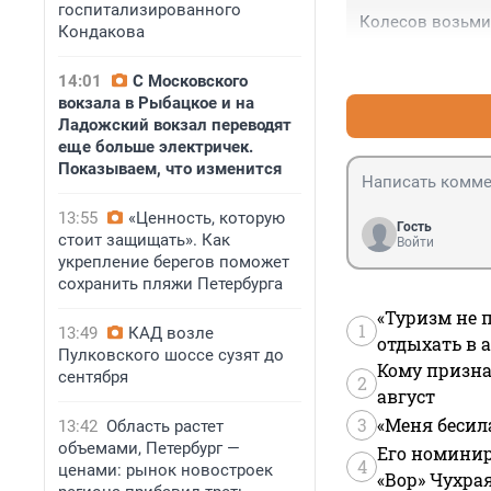
госпитализированного
Колесов возьми 
Кондакова
14:01
С Московского
вокзала в Рыбацкое и на
Ладожский вокзал переводят
еще больше электричек.
Показываем, что изменится
13:55
«Ценность, которую
Гость
стоит защищать». Как
Войти
укрепление берегов поможет
сохранить пляжи Петербурга
«Туризм не 
1
13:49
КАД возле
отдыхать в а
Пулковского шоссе сузят до
Кому призна
сентября
2
август
3
«Меня бесил
13:42
Область растет
объемами, Петербург —
Его номинир
4
ценами: рынок новостроек
«Вор» Чухра