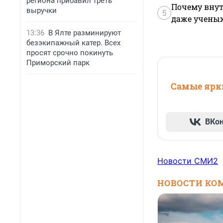
региона прибавил треть
Почему внут
выручки
5
даже учены
13:36
В Ялте разминируют
безэкипажный катер. Всех
просят срочно покинуть
Приморский парк
Самые ярки
ВКо
Новости СМИ2
НОВОСТИ КО