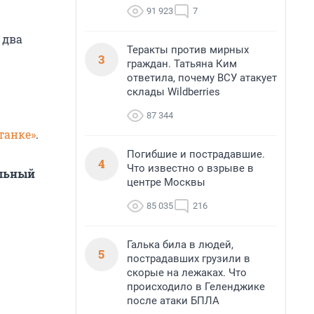
91 923
7
 два
Теракты против мирных
3
граждан. Татьяна Ким
ответила, почему ВСУ атакует
склады Wildberries
87 344
танке»
.
Погибшие и пострадавшие.
4
Что известно о взрыве в
альный
центре Москвы
85 035
216
Галька била в людей,
5
пострадавших грузили в
скорые на лежаках. Что
происходило в Геленджике
после атаки БПЛА