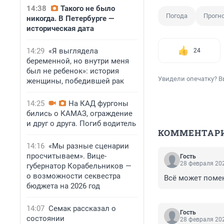
14:38
Такого не было
Погода
Прогн
никогда. В Петербурге —
историческая дата
14:29
«Я выглядела
24
беременной, но внутри меня
был не ребенок»: история
Увидели опечатку? В
женщины, победившей рак
14:25
На КАД фургоны
бились о КАМАЗ, ограждение
и друг о друга. Погиб водитель
КОММЕНТАР
14:16
«Мы разные сценарии
просчитываем». Вице-
Гость
28 февраля 202
губернатор Корабельников —
о возможности секвестра
Всё может поме
бюджета на 2026 год
14:07
Семак рассказал о
Гость
состоянии
28 февраля 202