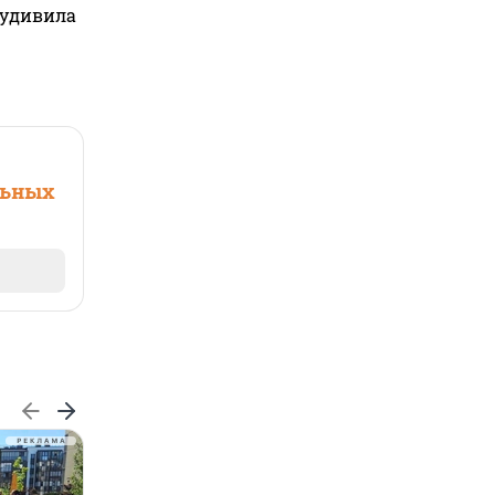
 удивила
льных