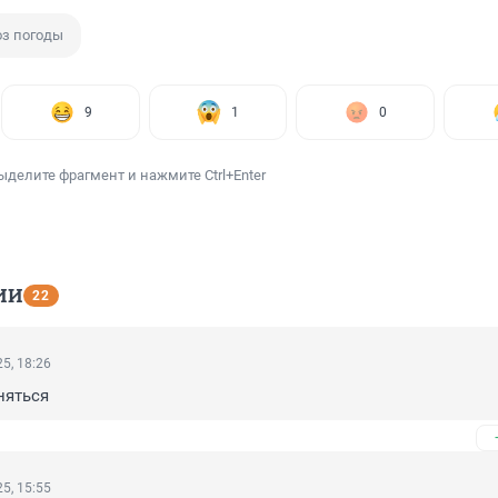
оз погоды
9
1
0
ыделите фрагмент и нажмите Ctrl+Enter
ИИ
22
5, 18:26
няться
5, 15:55