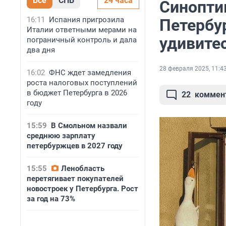
Все
СПБ
24 часа
Синоптик
16:11
Испания пригрозила
Петербур
Италии ответными мерами на
удивите
пограничный контроль и дала
два дня
28 февраля 2025, 11:4
16:02
ФНС ждет замедления
роста налоговых поступлений
в бюджет Петербурга в 2026
22
коммен
году
15:59
В Смольном назвали
среднюю зарплату
петербуржцев в 2027 году
15:55
Ленобласть
перетягивает покупателей
новостроек у Петербурга. Рост
за год на 73%