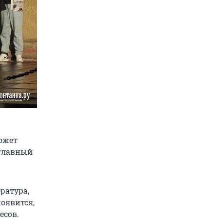
может
 главный
ратура,
появится,
есов.