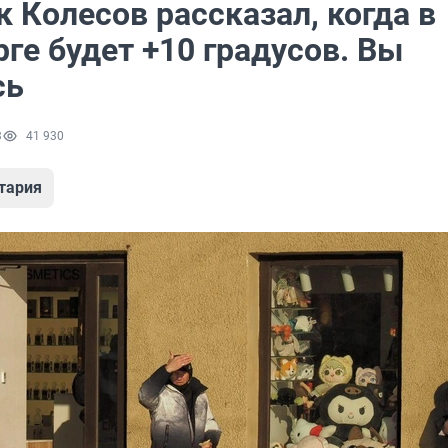
 Колесов рассказал, когда в
ге будет +10 градусов. Вы
сь
3
41 930
тария