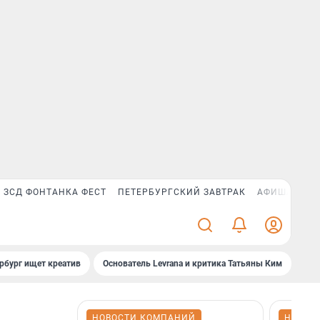
ЗСД ФОНТАНКА ФЕСТ
ПЕТЕРБУРГСКИЙ ЗАВТРАК
АФИША PLUS
рбург ищет креатив
Основатель Levrana и критика Татьяны Ким
Зач
НОВОСТИ КОМПАНИЙ
НОВОС