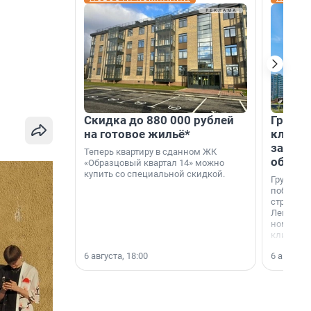
Скидка до 880 000 рублей
Группа
на готовое жильё*
клиен
застро
Теперь квартиру в сданном ЖК
област
«Образцовый квартал 14» можно
купить со специальной скидкой.
Группа А
победите
строител
Ленингра
номинац
клиенто
застройщ
6 августа, 18:00
6 августа,
области»