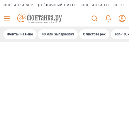
ФОНТАНКА SUP
(ОТ)ЛИЧНЫЙ ПИТЕР
ФОНТАНКА ГО
СЕРЕБР
Фонтан на Неве
40 млн за парковку
О чистоте рек
Топ-10, 