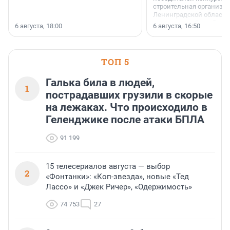
строительная организа
Ленинградской области 
номинации «Самый
6 августа, 18:00
6 августа, 16:50
клиентоориентированн
застройщик Ленинград
области».
ТОП 5
Галька била в людей,
1
пострадавших грузили в скорые
на лежаках. Что происходило в
Геленджике после атаки БПЛА
91 199
15 телесериалов августа — выбор
2
«Фонтанки»: «Коп-звезда», новые «Тед
Лассо» и «Джек Ричер», «Одержимость»
74 753
27