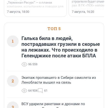
строителя будет отмечат
„Терминал-Ресурс“ — о планах
раз. В ГК «ПСК» напомни
компании, испытаниях и поводах для
появился праздник и к
осторожного оптимизма.
7 августа, 18:00
7 августа, 16:20
поменялась роль строит
ТОП 5
Галька била в людей,
1
пострадавших грузили в скорые
на лежаках. Что происходило в
Геленджике после атаки БПЛА
96 559
Экипаж пропавшего в Сибири самолета из
2
Ленобласти вышел на связь
64 904
61
ВСУ ударили ракетами и дронами по
3