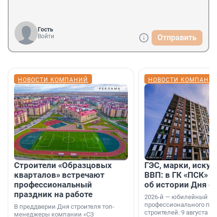
Гость
Войти
Отправить
НОВОСТИ КОМПАНИЙ
НОВОСТИ КОМПАНИ
Строители «Образцовых
ГЭС, марки, искус
кварталов» встречают
ВВП: в ГК «ПСК» р
профессиональный
об истории Дня с
праздник на работе
2026-й — юбилейный го
профессионального пр
В преддверии Дня строителя топ-
строителей. 9 августа 2
менеджеры компании «СЗ