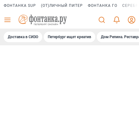
ФОНТАНКА SUP
(ОТ)ЛИЧНЫЙ ПИТЕР
ФОНТАНКА ГО
СЕРЕБР
Доставка в СИЗО
Петербург ищет креатив
Дом Репина. Реставр