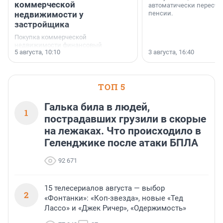
коммерческой
автоматически пересчи
недвижимости у
пенсии.
застройщика
Покупка коммерческой
недвижимости финансовый
5 августа, 10:10
3 августа, 16:40
инструмент, доступный для многих
предпринимателей. Будь то новый
офис, склад, торговое помещение
или готовый арендный бизнес —
успех сделки зависит от правильного
ТОП 5
выбора объекта и грамотного
финансирования.
Галька била в людей,
1
пострадавших грузили в скорые
на лежаках. Что происходило в
Геленджике после атаки БПЛА
92 671
15 телесериалов августа — выбор
2
«Фонтанки»: «Коп-звезда», новые «Тед
Лассо» и «Джек Ричер», «Одержимость»