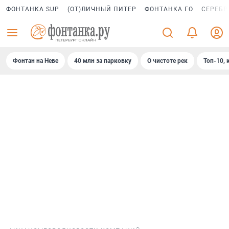
ФОНТАНКА SUP
(ОТ)ЛИЧНЫЙ ПИТЕР
ФОНТАНКА ГО
СЕРЕБР
Фонтан на Неве
40 млн за парковку
О чистоте рек
Топ-10, 