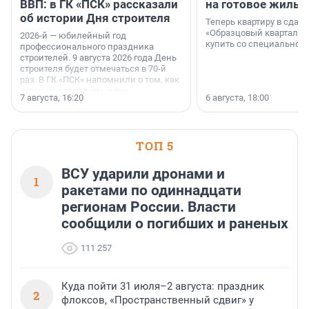
ВВП: в ГК «ПСК» рассказали
на готовое жильё
об истории Дня строителя
Теперь квартиру в сда
«Образцовый квартал 1
2026-й — юбилейный год
купить со специальной 
профессионального праздника
строителей. 9 августа 2026 года День
строителя будет отмечаться в 70-й
раз. В ГК «ПСК» напомнили о том, как
появился праздник и как
7 августа, 16:20
6 августа, 18:00
поменялась роль строительства.
ТОП 5
ВСУ ударили дронами и
1
ракетами по одиннадцати
регионам России. Власти
сообщили о погибших и раненых
111 257
Куда пойти 31 июля–2 августа: праздник
2
флоксов, «Пространственный сдвиг» у