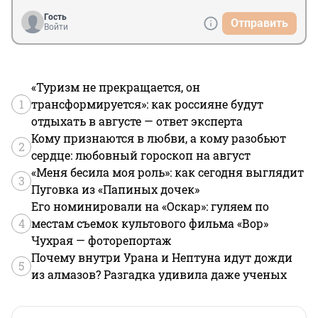
Гость
Отправить
Войти
«Туризм не прекращается, он
1
трансформируется»: как россияне будут
отдыхать в августе — ответ эксперта
Кому признаются в любви, а кому разобьют
2
сердце: любовный гороскоп на август
«Меня бесила моя роль»: как сегодня выглядит
3
Пуговка из «Папиных дочек»
Его номинировали на «Оскар»: гуляем по
4
местам съемок культового фильма «Вор»
Чухрая — фоторепортаж
Почему внутри Урана и Нептуна идут дожди
5
из алмазов? Разгадка удивила даже ученых