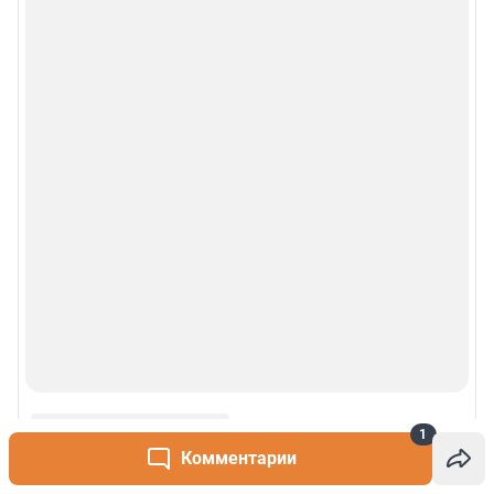
© 2000-2026 Фонтанка.Ру
Свидетельство Роскомнадзора ЭЛ № ФС 77-66333 от 14.07.2016
© ООО «Интернет Технологии»
1
Комментарии