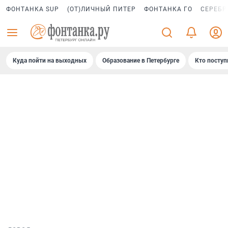
ФОНТАНКА SUP
(ОТ)ЛИЧНЫЙ ПИТЕР
ФОНТАНКА ГО
СЕРЕБР
Куда пойти на выходных
Образование в Петербурге
Кто поступ