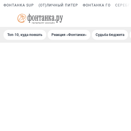
ФОНТАНКА SUP
(ОТ)ЛИЧНЫЙ ПИТЕР
ФОНТАНКА ГО
СЕРЕБР
Топ-10, куда поехать
Реакция «Фонтанки»
Судьба бюджета