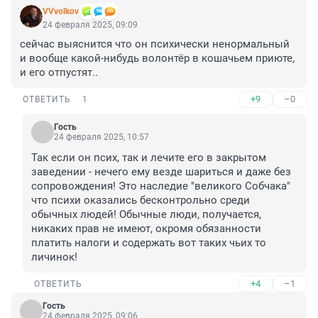
VVvolkov
24 февраля 2025, 09:09
сейчас выяснится что он психически ненормальный 
и вообще какой-нибудь волонтёр в кошачьем приюте, 
и его отпустят..
+9
–0
ОТВЕТИТЬ
1
Гость
24 февраля 2025, 10:57
Так если он псих, так и лечите его в закрытом 
заведении - нечего ему везде шариться и даже без 
сопровождения! Это наследие "великого Собчака" 
что психи оказались бесконтрольно среди 
обычных людей! Обычные люди, получается, 
никаких прав не имеют, окромя обязанности 
платить налоги и содержать вот таких чьих то 
личинок!
+4
–1
ОТВЕТИТЬ
Гость
24 февраля 2025, 09:06