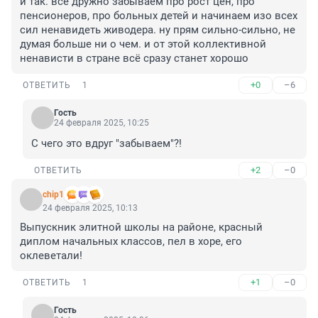
и так. все дружно забываем про рост цен, про 
пенсионеров, про больных детей и начинаем изо всех 
сил ненавидеть живодера. ну прям сильно-сильно, не 
думая больше ни о чем. и от этой коллективной 
ненависти в стране всё сразу станет хорошо
+0
–6
ОТВЕТИТЬ
1
Гость
24 февраля 2025, 10:25
С чего это вдруг "забываем"?!
+2
–0
ОТВЕТИТЬ
chip1
24 февраля 2025, 10:13
Выпускник элитной школы на районе, красный 
диплом начальных классов, пел в хоре, его 
оклеветали!
+1
–0
ОТВЕТИТЬ
1
Гость