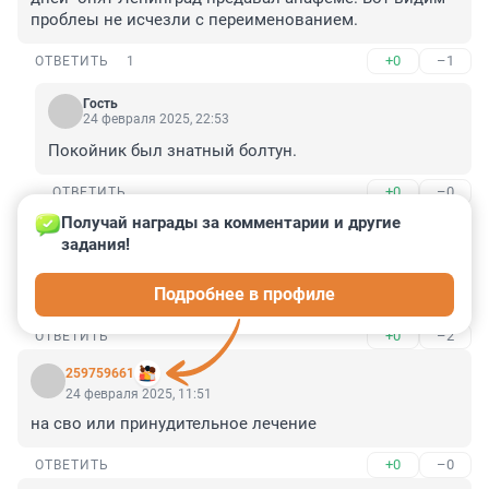
проблеы не исчезли с переименованием.
+0
–1
ОТВЕТИТЬ
1
Гость
24 февраля 2025, 22:53
Покойник был знатный болтун.
+0
–0
ОТВЕТИТЬ
Получай награды за комментарии и другие 
Гость
24 февраля 2025, 12:19
задания!
Твикс 2, теперь любители блох месяц успокоиться не 
Подробнее в профиле
смогут
+0
–2
ОТВЕТИТЬ
259759661
24 февраля 2025, 11:51
на сво или принудительное лечение
+0
–0
ОТВЕТИТЬ