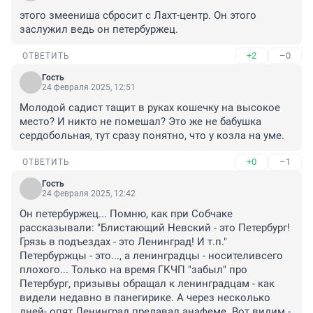
этого змеениша сбросит с Лахт-центр. Он этого 
заслужил ведь он петербуржец.
+2
–0
ОТВЕТИТЬ
Гость
24 февраля 2025, 12:51
Молодой садист тащит в руках кошечку на высокое 
место? И никто не помешал? Это же не бабушка 
сердобольная, тут сразу понятно, что у козла на уме.
+0
–1
ОТВЕТИТЬ
Гость
24 февраля 2025, 12:42
Он петербуржец... Помню, как при Собчаке 
рассказывали: "Блистающий Невский - это Петербург! 
Грязь в подъездах - это Ленинград! И т.п." 
Петербуржцы - это..., а ленинградцы - носителивсего 
плохого... Только на время ГКЧП "забыл" про 
Петербург, призывы обращал к ленинградцам - как 
видели недавно в панегирике. А через несколько 
дней- опят Ленинград предавал анафеме. Вот видим - 