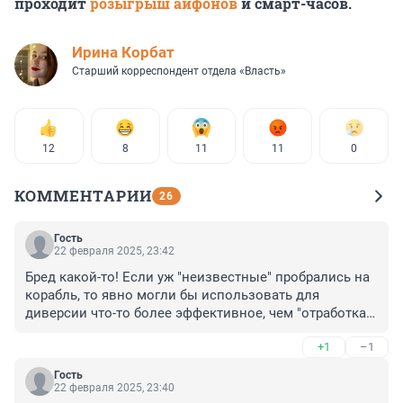
проходит
розыгрыш айфонов
и смарт-часов.
Иpина Корбат
Старший корреспондент отдела «Власть»
12
8
11
11
0
КОММЕНТАРИИ
26
Гость
22 февраля 2025, 23:42
Бред какой-то! Если уж "неизвестные" пробрались на 
корабль, то явно могли бы использовать для 
диверсии что-то более эффективное, чем "отработка". 
Например, пурген ;)
+1
–1
Гость
22 февраля 2025, 23:40