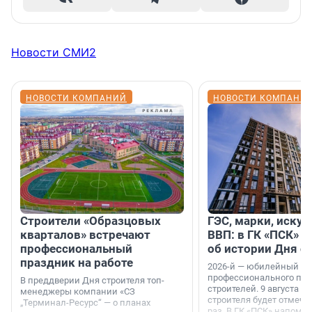
Новости СМИ2
НОВОСТИ КОМПАНИЙ
НОВОСТИ КОМПАНИ
Строители «Образцовых
ГЭС, марки, искус
кварталов» встречают
ВВП: в ГК «ПСК» р
профессиональный
об истории Дня с
праздник на работе
2026-й — юбилейный го
профессионального пр
В преддверии Дня строителя топ-
строителей. 9 августа 2
менеджеры компании «СЗ
строителя будет отмечат
„Терминал-Ресурс“ — о планах
раз. В ГК «ПСК» напомни