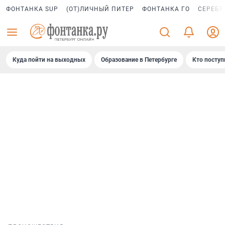
ФОНТАНКА SUP
(ОТ)ЛИЧНЫЙ ПИТЕР
ФОНТАНКА ГО
СЕРЕБР
Куда пойти на выходных
Образование в Петербурге
Кто поступ