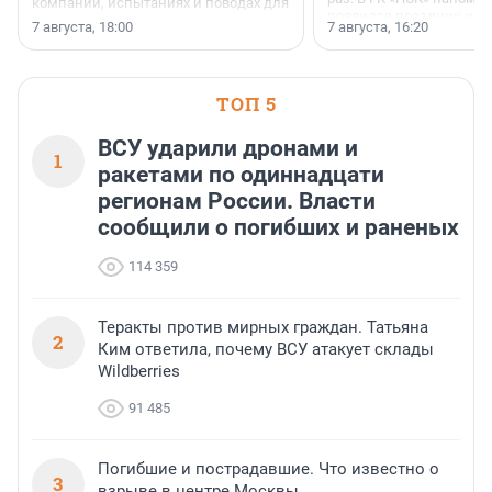
компании, испытаниях и поводах для
появился праздник и к
осторожного оптимизма.
7 августа, 18:00
7 августа, 16:20
поменялась роль строит
ТОП 5
ВСУ ударили дронами и
1
ракетами по одиннадцати
регионам России. Власти
сообщили о погибших и раненых
114 359
Теракты против мирных граждан. Татьяна
2
Ким ответила, почему ВСУ атакует склады
Wildberries
91 485
Погибшие и пострадавшие. Что известно о
3
взрыве в центре Москвы