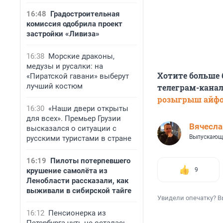
16:48
Градостроительная
комиссия одобрила проект
застройки «Ливиза»
16:38
Морские драконы,
медузы и русалки: на
Хотите больше
«Пиратской гавани» выберут
лучший костюм
телеграм-канал
розыгрыш айф
16:30
«Наши двери открыты
для всех». Премьер Грузии
Вячесл
высказался о ситуации с
Выпускающ
русскими туристами в стране
16:19
Пилоты потерпевшего
крушение самолёта из
9
Ленобласти рассказали, как
выживали в сибирской тайге
Увидели опечатку? В
16:12
Пенсионерка из