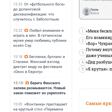
15:33
От «футбольного бога»
до допинговой
Гость
Войти
дисквалификации: что
случилось с Заболотным
15:22
Любил внимание и
1
«Меня бесил
играть в мяч. В гатчинском
Его номинир
2
музее умер любимец публики
«Вор» Чухра
козёл Сэр
Почему внут
3
даже учены
15:18
Беглянки, буллинг и
4
«Дед разбуш
Стасики: Женский взгляд
диктует моду на фестивале
5
«Я крутая»:
«Окно в Европу»
15:10
Берега Финского
залива размываются. Новый
закон поможет их укреплять
Самые ярки
15:05
«Фонтанка» приглашает
на круглый стол «Перемена