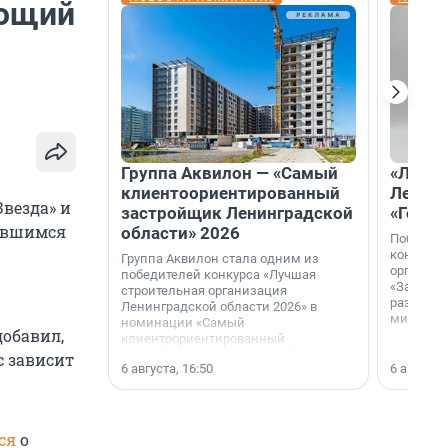
ающий
Группа Аквилон — «Самый
«Лучши
клиентоориентированный
Ленобл
везда» и
застройщик Ленинградской
«Город
ившимся
области» 2026
Победите
конкурса
Группа Аквилон стала одним из
организа
победителей конкурса «Лучшая
«За лучш
строительная организация
развития
Ленинградской области 2026» в
микрорай
номинации «Самый
обавил,
клиентоориентированный
застройщик Ленинградской
с зависит
6 августа, 16:50
6 августа,
области».
ся
о