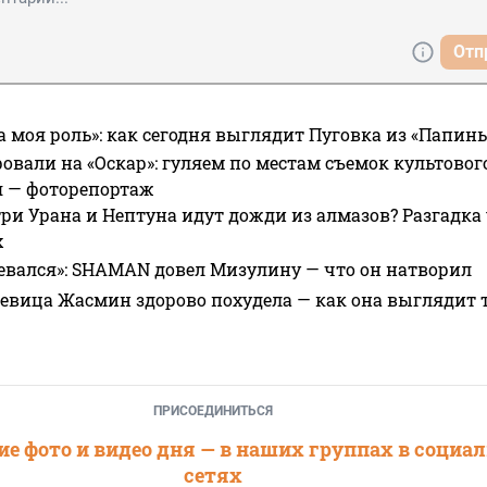
Отп
а моя роль»: как сегодня выглядит Пуговка из «Папин
овали на «Оскар»: гуляем по местам съемок культово
я — фоторепортаж
ри Урана и Нептуна идут дожди из алмазов? Разгадка
х
евался»: SHAMAN довел Мизулину — что он натворил
 певица Жасмин здорово похудела — как она выглядит 
ПРИСОЕДИНИТЬСЯ
е фото и видео дня — в наших группах в социа
сетях