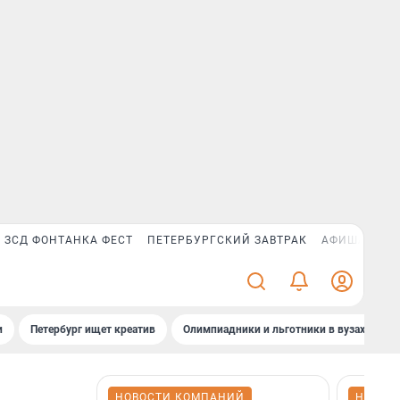
ЗСД ФОНТАНКА ФЕСТ
ПЕТЕРБУРГСКИЙ ЗАВТРАК
АФИША PLUS
и
Петербург ищет креатив
Олимпиадники и льготники в вузах СПб
НОВОСТИ КОМПАНИЙ
НОВОС