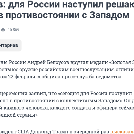
в: для России наступил реш
в противостоянии с Западом
2
10 589
нтариев
ны России Андрей Белоусов вручил медали «Золотая З
трельное оружие российским военнослужащим, отлич
этом 22 февраля сообщила пресс-служба ведомства.
 церемонии заявил, что «сегодня для России наступил
т в противостоянии с коллективным Западом». Он д
й каждого человека, каждого солдата и офицера сейча
еликой страны».
зидент США Дональд Трамп в очередной раз
высказал