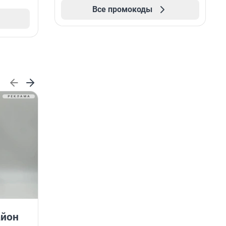
Все промокоды
ГК «А101» и фонд «НИКА»
айон
объединяют усилия для