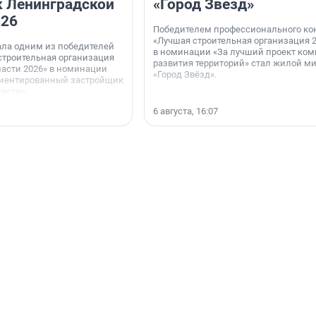
 Ленинградской
«Город Звёзд»
026
Победителем профессионального ко
«Лучшая строительная организация 2
ала одним из победителей
в номинации «За лучший проект ком
строительная организация
развития территорий» стал жилой м
асти 2026» в номинации
«Город Звёзд».
иентированный застройщик
асти».
6 августа, 16:07