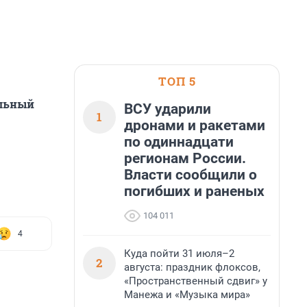
ТОП 5
альный
ВСУ ударили
1
дронами и ракетами
по одиннадцати
регионам России.
Власти сообщили о
погибших и раненых
104 011
4
Куда пойти 31 июля–2
2
августа: праздник флоксов,
«Пространственный сдвиг» у
Манежа и «Музыка мира»