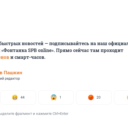
 быстрых новостей — подписывайтесь на наш офици
 «Фонтанка SPB online». Прямо сейчас там проходит
онов
и смарт-часов.
ав Пашкин
ий редактор
44
1
20
ыделите фрагмент и нажмите Ctrl+Enter