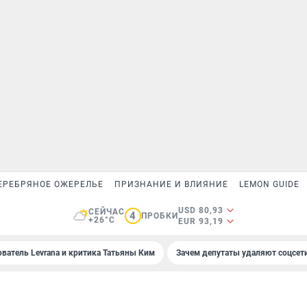
ЕРЕБРЯНОЕ ОЖЕРЕЛЬЕ
ПРИЗНАНИЕ И ВЛИЯНИЕ
LEMON GUIDE
USD 80,93
СЕЙЧАС
4
ПРОБКИ
+26°C
EUR 93,19
ователь Levrana и критика Татьяны Ким
Зачем депутаты удаляют соцсет