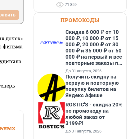
71 859
равить
ПРОМОКОДЫ
Скидка 6 000 ₽ от 10
000 ₽, 10 000 ₽ от 15
ых дочек»
000 ₽, 20 000 ₽ от 30
го фильма
000 ₽ и 35 000 ₽ от 50
000 ₽ на первый и все
 удивила
повторные заказы по
промокоду НАБЕРИ
До 31 августа, 2026
Получить скидку на
первую и повторную
теперь
покупку билетов на
Яндекс Афише
ROSTIC'S - скидка 20%
по промокоду на
любой заказ от
3199₽!
льных
До 31 августа, 2026