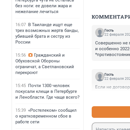
Петербурга чуть не осталась
без ноги: ее довели жара и
нежелание лечиться
КОММЕНТАР
16:07
В Таиланде ищут еще
трех возможных жертв банды,
Гость
22 февраля 202
убившей брата и сестру из
России
Совершенно не п
и особенно 2022
*противостояние
15:56
Гражданский и
утюги и тазики?
Обуховской Обороны
ограничат, а Светлановский
перекроют
Гость
22 февраля 202
15:45
Почти 1300 человек
Если не договор
покусали клещи в Петербурге
и Ленобласти. Где чаще всего?
15:39
«Ростелеком» сообщил
о кратковременном сбое в
работе сети