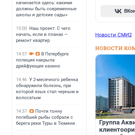
начинается здесь: какими
должны быть современные
ВКо
школы и детские сады»
15:00
Наш проект: С чего
начать, если в планах —
Новости СМИ2
ремонт квартир
НОВОСТИ КО
14:57
В Петербурге
полиция накрыла
дрейфующее казино
14:46
У 2-месячного ребенка
обнаружили болезнь, при
которой язык стал черным и
волосатым
14:37
Почти тонну
погибшей рыбы собрали с
Группа Акв
берега реки Туры в Тюмени
клиентоор