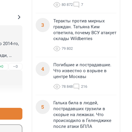
80 872
7
Теракты против мирных
3
граждан. Татьяна Ким
ответила, почему ВСУ атакует
склады Wildberries
2014-го, 
79 802
ди, 
Погибшие и пострадавшие.
+0
–0
4
Что известно о взрыве в
центре Москвы
78 848
216
+0
–1
Галька била в людей,
5
пострадавших грузили в
скорые на лежаках. Что
происходило в Геленджике
после атаки БПЛА