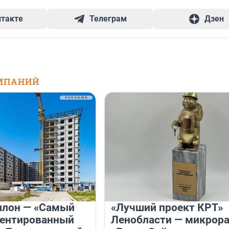
нтакте
Телеграм
Дзен
МПАНИЙ
илон — «Самый
«Лучший проект КРТ»
иентированный
Ленобласти — микрор