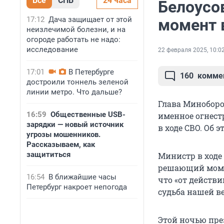
Все
СПБ
24 часа
Белоусо
17:12
Дача защищает от этой
момент 
неизлечимой болезни, и на
огороде работать не надо:
исследование
22 февраля 2025, 10:0
17:01
В Петербурге
160
комме
достроили тоннель зеленой
линии метро. Что дальше?
Глава Миноборо
16:59
Общественные USB-
именное огнес
зарядки — новый источник
в ходе СВО. Об 
угрозы мошенников.
Рассказываем, как
защититься
Министр в ходе
решающий момен
16:54
В ближайшие часы
что «от действи
Петербург накроет непогода
судьба нашей в
Этой ночью пре