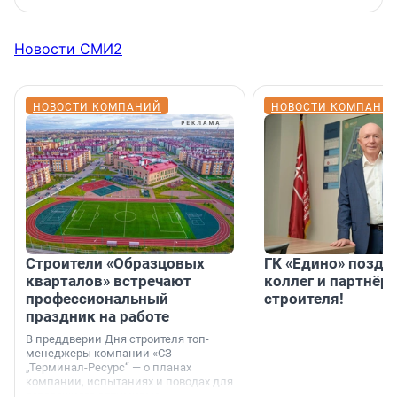
Новости СМИ2
НОВОСТИ КОМПАНИЙ
НОВОСТИ КОМПАНИ
Строители «Образцовых
ГК «Едино» поздр
кварталов» встречают
коллег и партнёр
профессиональный
строителя!
праздник на работе
В преддверии Дня строителя топ-
менеджеры компании «СЗ
„Терминал-Ресурс“ — о планах
компании, испытаниях и поводах для
осторожного оптимизма.