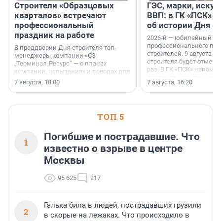
Строители «Образцовых
ГЭС, марки, искус
кварталов» встречают
ВВП: в ГК «ПСК» р
профессиональный
об истории Дня с
праздник на работе
2026-й — юбилейный го
профессионального пр
В преддверии Дня строителя топ-
строителей. 9 августа 2
менеджеры компании «СЗ
строителя будет отмечат
„Терминал-Ресурс“ — о планах
раз. В ГК «ПСК» напомни
компании, испытаниях и поводах для
появился праздник и к
осторожного оптимизма.
7 августа, 18:00
7 августа, 16:20
поменялась роль строит
ТОП 5
Погибшие и пострадавшие. Что
1
известно о взрыве в центре
Москвы
95 625
217
Галька била в людей, пострадавших грузили
2
в скорые на лежаках. Что происходило в